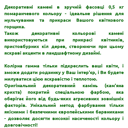
Декоративні камені в зручній фасовці 0,5 кг
помаранчевого кольору - ідеальне рішення для
мульчування та прикраси Вашого квіткового
горщика.
Також декоративні кольорові камені
використовуються при прикрасі квітників,
пристовбурних кіл дерев, створюючи при цьому
яскраві акценти в ландшафтному дизайні.
Колірна гамма тільки підкреслить ваші квіти, і
зможе додати родзинку у Ваш інтер'єр, і Ви будете
милуватися цією яскравістю і теплотою.
Оригінальний декоративний камінь (кам'яна
крихта) покритий спеціальною фарбою, яка
оберігає його від будь-яких агресивних зовнішніх
факторів. Унікальний метод фарбування тільки
якісними і безпечними європейськими барвниками
- дозволяє досягти високої насиченості кольору і
довговічності!