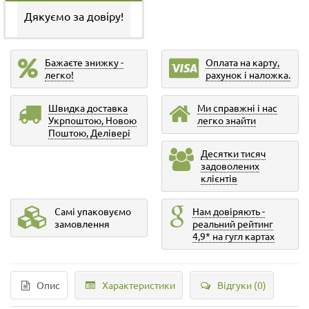
Дякуємо за довіру!
Бажаєте знижку -
Оплата на карту,
легко!
рахунок і наложка.
Швидка доставка
Ми справжні і нас
Укрпоштою, Новою
легко знайти
Поштою, Делівері
Десятки тисяч
задоволених
клієнтів
Самі упаковуємо
Нам довіряють -
замовлення
реальний рейтинг
4,9* на гугл картах
Опис
Характеристики
Відгуки (0)