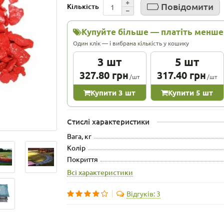
Повідомити
Кількість
Купуйте більше — платіть менше
Один клік — і вибрана кількість у кошику
3 шт
5 шт
327.80 грн
317.40 грн
/шт
/шт
Купити 3 шт
Купити 5 шт
Стислі характеристики
Вага, кг
Колір
Покриття
Всі характеристики
Відгуків: 3