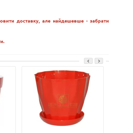
овити доставку, але найдешевше - забрати
и.
Лідер прода
Ваша знижка