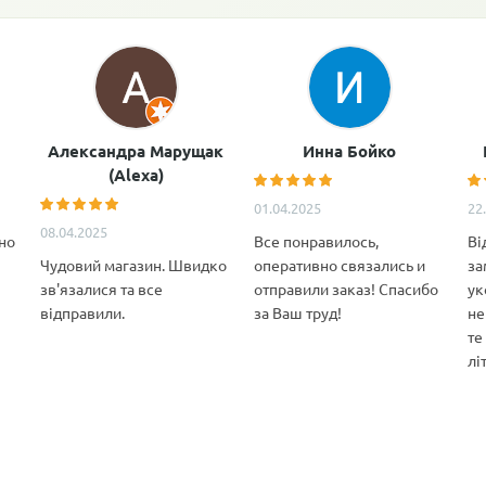
Александра Марущак
Инна Бойко
(Alexa)
01.04.2025
22
08.04.2025
но
Все понравилось,
Ві
Чудовий магазин. Швидко
оперативно связались и
за
зв'язалися та все
отправили заказ! Спасибо
ук
відправили.
за Ваш труд!
не
те
лі