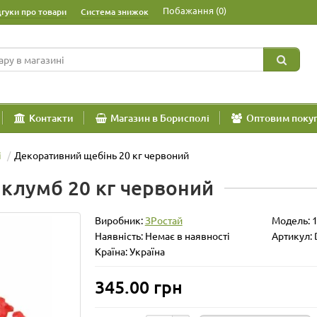
Побажання (0)
дгуки про товари
Система знижок
Контакти
Магазин в Борисполі
Оптовим поку
і
Декоративний щебінь 20 кг червоний
клумб 20 кг червоний
Виробник:
ЗРостай
Модель:
Наявність: Немає в наявності
Артикул:
Країна: Україна
345.00 грн