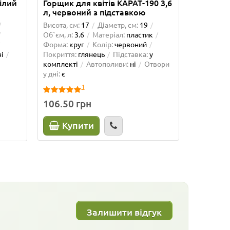
ілий
Горщик для квітів КАРАТ-190 3,6
Вазон AS
л, червоний з підставкою
Висота, см:
17
Діаметр, см:
19
Висота, см
Об`єм, л:
3.6
Матеріал:
пластик
Об`єм, л:
Форма:
круг
Колір:
червоний
Форма:
кр
ні
Покриття:
глянець
Підставка:
у
Покриття:
комплекті
Автополиви:
ні
Отвори
у дні:
є
1
106.50 грн
249.00 
Купити
Куп
Залишити відгук