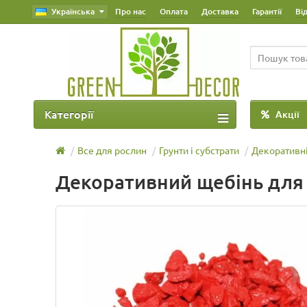
Українська
Про нас
Оплата
Доставка
Гарантії
Ві
Категорії
Акції
Все для рослин
Грунти і субстрати
Декоративн
Декоративний щебінь для 