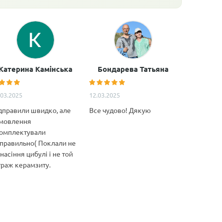
Катерина Камінська
Бондарева Татьяна
Анатол
.03.2025
12.03.2025
11.02.2025
дправили швидко, але
Все чудово! Дякую
Дуже якіс
мовлення
декілька м
омплектували
Особливо 
правильно( Поклали не
якість това
 насіння цибулі і не той
відповідні
траж керамзиту.
характерис
Ціна супер