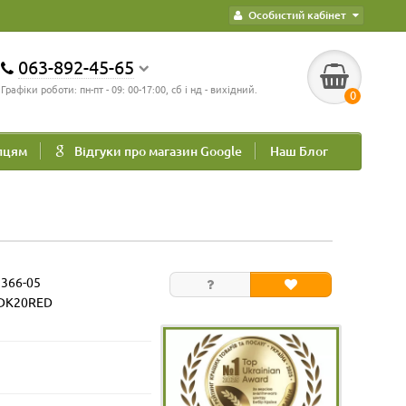
Особистий кабінет
063-892-45-65
Графіки роботи: пн-пт - 09: 00-17:00, сб і нд - вихідний.
0
пцям
Відгуки про магазин Google
Наш Блог
1366-05
 DK20RED