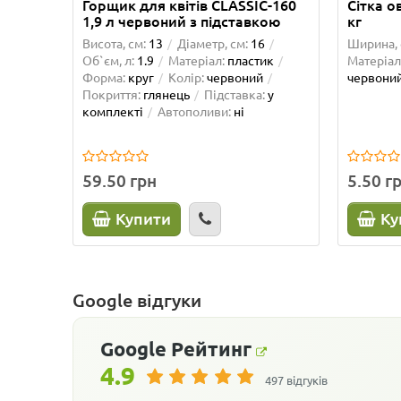
Горщик для квітів CLASSIC-160
Сітка о
1,9 л червоний з підставкою
кг
Висота, см:
13
Діаметр, см:
16
Ширина, 
Об`єм, л:
1.9
Матеріал:
пластик
Матеріал
Форма:
круг
Колір:
червоний
червони
Покриття:
глянець
Підставка:
у
комплекті
Автополиви:
ні
59.50 грн
5.50 г
Купити
Ку
Google відгуки
Google
Рейтинг
4.9
497 відгуків