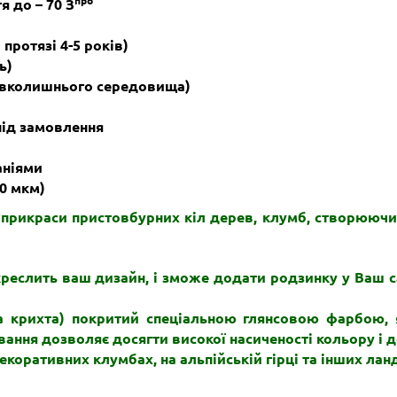
про
 до – 70 З
 протязі 4-5 років)
ь)
 навколишнього середовища)
під замовлення
аніями
60 мкм)
прикраси пристовбурних кіл дерев, клумб, створююч
креслить ваш дизайн, і зможе додати родзинку у Ваш с
а крихта) покритий спеціальною глянсовою фарбою, я
ання дозволяє досягти високої насиченості кольору і д
коративних клумбах, на альпійській гірці та інших ла