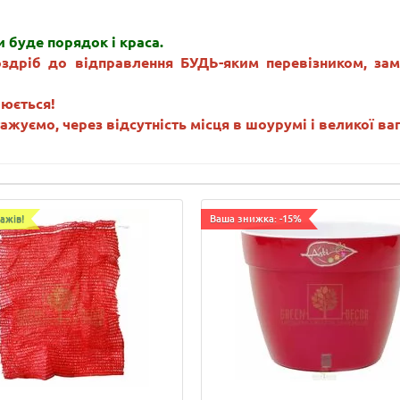
 буде порядок і краса.
здріб до відправлення БУДЬ-яким перевізником, зам
рюється!
жуємо, через відсутність місця в шоурумі і великої ваг
ажів!
Ваша знижка: -15%