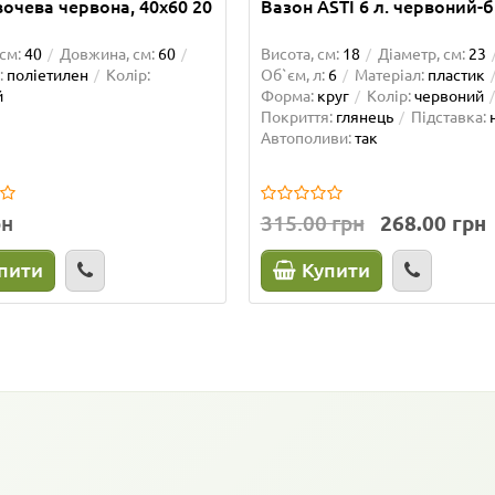
вочева червона, 40х60 20
Вазон ASTI 6 л. червоний-б
см:
40
Довжина, см:
60
Висота, см:
18
Діаметр, см:
23
:
поліетилен
Колір:
Об`єм, л:
6
Матеріал:
пластик
й
Форма:
круг
Колір:
червоний
Покриття:
глянець
Підставка:
Автополиви:
так
рн
315.00 грн
268.00 грн
пити
Купити