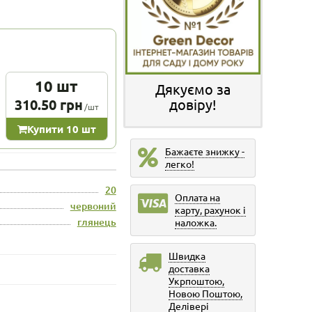
10 шт
Дякуємо за
310.50 грн
довіру!
/шт
Купити 10 шт
Бажаєте знижку -
легко!
20
Оплата на
червоний
карту, рахунок і
глянець
наложка.
Швидка
доставка
Укрпоштою,
Новою Поштою,
Делівері