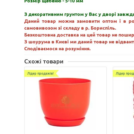
Розмір щебеню - 5-10 мм
З декоративним грунтом у Вас у дворі завжди
Даний товар можна замовити оптом і в ро
самовивозом зі складу в р. Бориспіль.
Безкоштовна доставка на цей товар не поши
З шоурума в Києві ми даний товар не відванта
Сподіваємося на розуміння.
Схожі товари
Лідер продажів!
Лідер прод