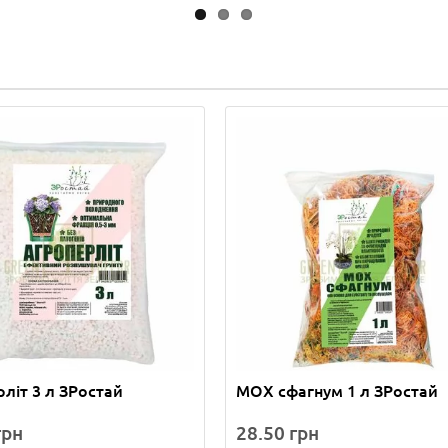
літ 3 л ЗРостай
МОХ сфагнум 1 л ЗРостай
грн
28.50 грн