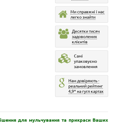
Ми справжні і нас
легко знайти
Десятки тисяч
задоволених
клієнтів
Самі
упаковуємо
замовлення
Нам довіряють -
реальний рейтинг
4,9* на гугл картах
рішення для мульчування та прикраси Ваших