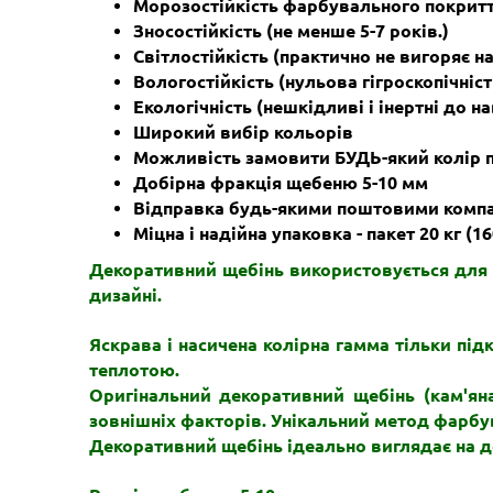
Морозостійкість фарбувального покриття
Зносостійкість (не менше 5-7 років.)
Світлостійкість (практично не вигоряє на
Вологостійкість (нульова гігроскопічніст
Екологічність (нешкідливі і інертні до
Широкий вибір кольорів
Можливість замовити БУДЬ-який колір 
Добірна фракція щебеню 5-10 мм
Відправка будь-якими поштовими комп
Міцна і надійна упаковка - пакет 20 кг (1
Декоративний щебінь використовується для 
дизайні.
Яскрава і насичена колірна гамма тільки під
теплотою.
Оригінальний декоративний щебінь (кам'ян
зовнішніх факторів. Унікальний метод фарбув
Декоративний щебінь ідеально виглядає на де