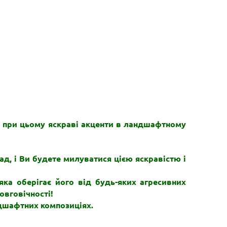
и при цьому яскраві акценти в ландшафтному
ад, і Ви будете милуватися цією яскравістю і
ка оберігає його від будь-яких агресивних
овговічності!
ндшафтних композиціях.