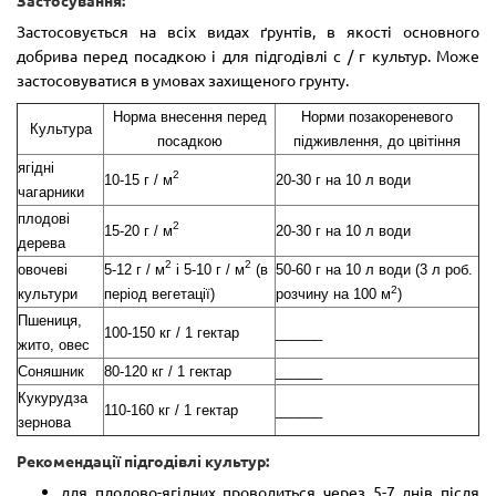
Застосовується на всіх видах ґрунтів, в якості основного
добрива перед посадкою і для підгодівлі с / г культур. Може
застосовуватися в умовах захищеного грунту.
Норма внесення перед
Норми позакореневого
Культура
посадкою
підживлення, до цвітіння
ягідні
2
10-15 г / м
20-30 г на 10 л води
чагарники
плодові
2
15-20 г / м
20-30 г на 10 л води
дерева
2
2
овочеві
5-12 г / м
і 5-10 г / м
(в
50-60 г на 10 л води (3 л роб.
2
культури
період вегетації)
розчину на 100 м
)
Пшениця,
100-150 кг / 1 гектар
______
жито, овес
Соняшник
80-120 кг / 1 гектар
______
Кукурудза
110-160 кг / 1 гектар
______
зернова
Рекомендації підгодівлі культур:
для плодово-ягідних проводиться через 5-7 днів після