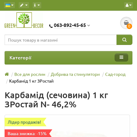
063-892-45-65
0
Категорії
Все для рослин
Добрива та стимулятори
Сад-город
Карбамід 1 кг ЗРостай
Карбамід (сечовина) 1 кг
ЗРостай N- 46,2%
Лідер продажів!
Ваша знижка: -15%