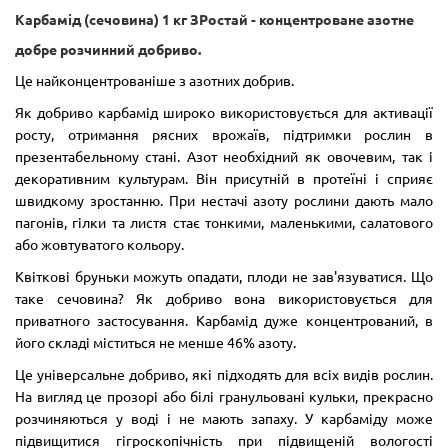
Карбамід (сечовина) 1 кг ЗРостай - концентроване азотне
добре розчинний добриво.
Це найконцентрованіше з азотних добрив.
Як добриво карбамід широко використовується для активації
росту, отримання рясних врожаїв, підтримки рослин в
презентабельному стані. Азот необхідний як овочевим, так і
декоративним культурам. Він присутній в протеїні і сприяє
швидкому зростанню. При нестачі азоту рослини дають мало
пагонів, гілки та листя стає тонкими, маленькими, салатового
або жовтуватого кольору.
Квіткові бруньки можуть опадати, плоди не зав'язуватися. Що
таке сечовина? Як добриво вона використовується для
приватного застосування. Карбамід дуже концентрований, в
його складі міститься не менше 46% азоту.
Це універсальне добриво, які підходять для всіх видів рослин.
На вигляд це прозорі або білі гранульовані кульки, прекрасно
розчиняються у воді і не мають запаху. У карбаміду може
підвищитися гігроскопічність при підвищеній вологості