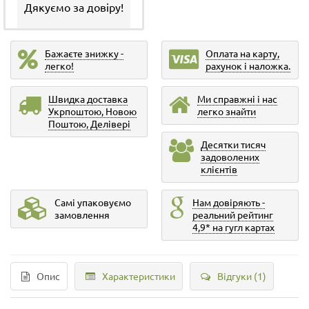
Дякуємо за довіру!
Бажаєте знижку -
Оплата на карту,
легко!
рахунок і наложка.
Швидка доставка
Ми справжні і нас
Укрпоштою, Новою
легко знайти
Поштою, Делівері
Десятки тисяч
задоволених
клієнтів
Самі упаковуємо
Нам довіряють -
замовлення
реальний рейтинг
4,9* на гугл картах
Опис
Характеристики
Відгуки (1)