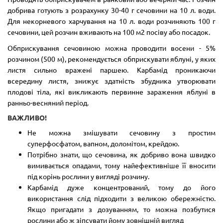
добрива готують з розрахунку 30-40 г сечовини на 10 л. води.
Для некорневого харчування на 10 л. води розчиняють 100 г
сечовини, цей розчин вживають на 100 м2 посіву або посадок.
Обприскування сечовиною можна проводити восени - 5%
розчином (500 м), рекомендується обприскувати яблуні, у яких
листя сильно вражені паршею. Карбамід проникаючи
всередину листя, знижує здатність збудника утворювати
плодові тіла, які викликають первинне зараження яблуні в
ранньо-весняний період.
ВАЖЛИВО!
Не можна змішувати сечовину з простим
суперфосфатом, вапном, доломітом, крейдою.
Потрібно знати, що сечовина, як добриво вона швидко
вимивається опадами, тому найефективніше її вносити
під корінь рослини у вигляді розчину.
Карбамід дуже концентрований, тому до його
використання слід підходити з великою обережністю.
Якщо пригадати з дозуванням, то можна позбутися
рослини або ж зіпсувати йому зовнішній вигляд