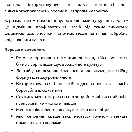
повітря. Використовується в якості підгодівлі для
сільськогосподарських рослин в нейтральних грунтах.
Карбамід також використовується для захисту кущів і дерев -
це відмінний профілактичний засіб від таких зимуючих
шкідників: довгоносики, попелиці, медяниці і інші. Обробку
слід починати навесні.
Переваги сечовини:
Регулює зростання вегетативної маси, збільшує вміст
білка в зерні, підвищує врожайність культур
Легкий у застосуванні і засвоєння рослинами, має стійку
форму і швидку розчинність
Використовується і як засіб підживлення, так і засіб
боротьби з шкідниками
Служить захистом рослин від хвороб: моніліальний опік,
пурпурова плямистість і парша
Менш обпікає листя рослин, ніж аміачна селітра
Азот сечовини краще закріплюється грунтом і менше
вимивається з опадами
Застосування: