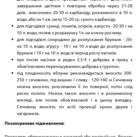
завершення цвітіння і повторна обробка через 21-28
днів - внесенням 20-30 м карбаміду, розчиненого в 10 л.
води, або на 1 кв. метр 15-20 гр. сухого карбаміду.
для підгодівлі суниці, томатів, огірків, капусти - 20-30 г на
10 л. води, полив з розрахунку 1л. на кожну рослину.
для підгодівлі смородини до розпускання бруньок - 20г
на 10 л. води, аґрусу - 10 г на 10 л води до розпускання
бруньок і 10 г на 10 л. води в період росту пагонів.
при посіві насіння в рядки 2,5-4 г добрива в лунку з
обов'язковим перемішуванням добрива з грунтом.
під плодоносить яблуню рекомендується вносити 200-
250 г сечовини, під вишню і сливу - 120-140 м Сечовину
можна вносити, розсипаючи її по поверхні, потім слід
рясно полити. Можна також вносити і в розчиненому
вигляді, але полив обов'язковий і в цьому випадку.
Сечовину вносять по всій проекції крони дерев і
чагарників.
Позакореневе підживлення:
Проводять обприскувачем в ранковий або вечірній час. Розчин