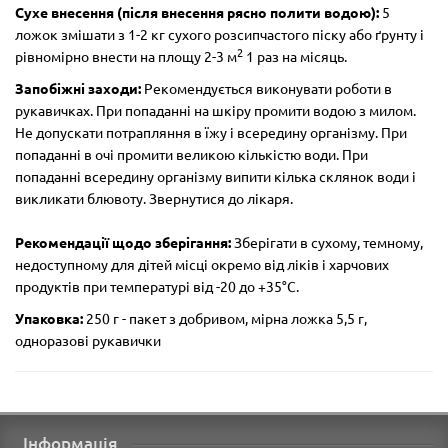
Сухе внесення (після внесення рясно полити водою):
5
ложок змішати з 1-2 кг сухого розсипчастого піску або ґрунту і
2
рівномірно внести на площу 2-3 м
1 раз на місяць.
Запобіжні заходи:
Рекомендується виконувати роботи в
рукавичках. При попаданні на шкіру промити водою з милом.
Не допускати потрапляння в їжу і всередину організму. При
попаданні в очі промити великою кількістю води. При
попаданні всередину організму випити кілька склянок води і
викликати блювоту. Звернутися до лікаря.
Рекомендації щодо зберігання:
Зберігати в сухому, темному,
недоступному для дітей місці окремо від ліків і харчових
продуктів при температурі від -20 до +35°С.
Упаковка:
250 г - пакет з добривом, мірна ложка 5,5 г,
одноразові рукавички
Інформація