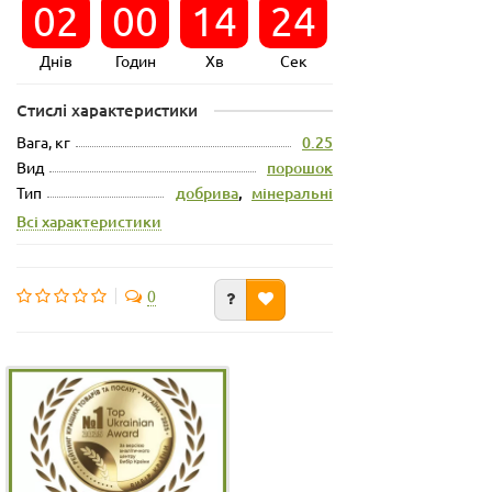
02
00
14
23
Днів
Годин
Хв
Сек
Стислі характеристики
Вага, кг
0.25
Вид
порошок
Тип
добрива
,
мінеральні
Всі характеристики
0