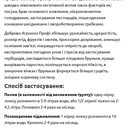
швидко нівелювати негативний вплив таких факторів як:
посуха, брак основного живлення, мікроелементне
голодування, застосування пестицидів, пошкодження
комахами-шкідниками і хвороботворними грибками.
Добриво Агроном Профі збільшує урожайність, цукристість,
розмір ягід, фруктів і овочів, прискорює дозрівання, зменшує
осипання зав'язі, покращується опірність до хвороб,
несприятливих погодних умов і стресів від застосування
гербіцидів, закладається більше плодових бруньок, краще
визрівають паростки, поліпшується морозостійкість, в
зимуючих вічках і бруньках формується більше суцвіть,
зміцнює кореневу систему.
Спосіб застосування:
Полив (в залежності від виснаження ґрунту):
одну мірну
ложку розчинити в 5-9 літрах води, або 1/2 мірної ложки на 2-
4,5 літра. Поливати 2-4 рази на місяць.
Позакореневе підживлення:
1 мірну ложку розчинити в 10
літрах води. Кропити 2-4 рази на місяць.