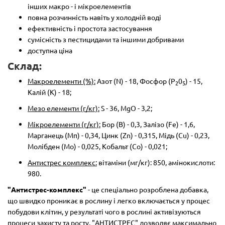
інших макро - і мікроелементів
повна розчинність навіть у холодній воді
ефективність і простота застосування
сумісність з пестицидами та іншими добривами
доступна ціна
Склад:
Макроелементи (%):
Азот (N) - 18, Фосфор (P
0
) - 15,
2
5
Калій (K) - 18;
Мезо елементи (г/кг):
S - 36, MgO - 3,2;
Мікроелементи (г/кг):
Бор (В) - 0,3, Залізо (Fe) - 1,6,
Марганець (Мп) - 0,34, Цинк (Zn) - 0,315, Мідь (Cu) - 0,23,
Молібден (Мо) - 0,025, Кобальт (Со) - 0,021;
Антистрес комплекс:
вітаміни (мг/кг): 850, амінокислоти:
980.
"Антистрес-комплекс"
- це спеціально розроблена добавка,
що швидко проникає в рослину і легко включається у процес
побудови клітин, у результаті чого в рослині активізуються
процеси захисту та росту. "АНТИСТРЕС" дозволяє максимально