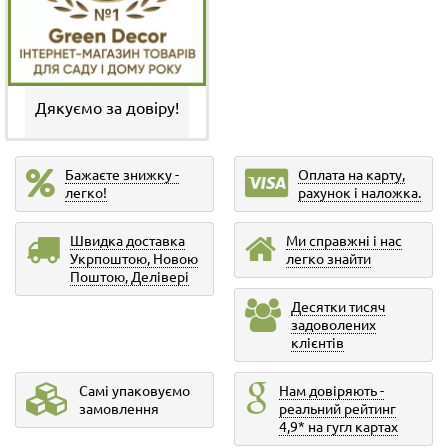
Дякуємо за довіру!
Бажаєте знижку -
Оплата на карту,
легко!
рахунок і наложка.
Швидка доставка
Ми справжні і нас
Укрпоштою, Новою
легко знайти
Поштою, Делівері
Десятки тисяч
задоволених
клієнтів
Самі упаковуємо
Нам довіряють -
замовлення
реальний рейтинг
4,9* на гугл картах