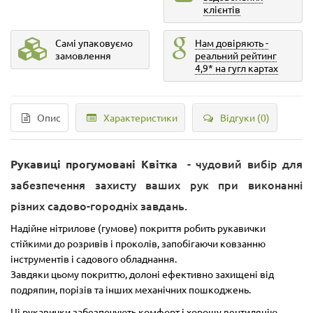
клієнтів
Самі упаковуємо
Нам довіряють -
замовлення
реальний рейтинг
4,9* на гугл картах
Опис
Характеристики
Відгуки (0)
- чудовий вибір для
Рукавиці прогумовані Квітка
забезпечення захисту ваших рук при виконанні
різних садово-городніх завдань.
Надійне нітрилове (гумове) покриття робить рукавички
стійкими до розривів і проколів, запобігаючи ковзанню
інструментів і садового обладнання.
Завдяки цьому покриттю, долоні ефективно захищені від
подряпин, порізів та інших механічних пошкоджень.
Ці рукавички забезпечують комфорт і хорошу вентиляцію,