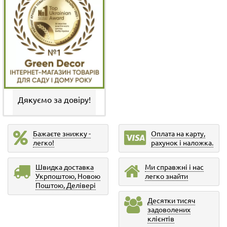
Дякуємо за довіру!
Бажаєте знижку -
Оплата на карту,
легко!
рахунок і наложка.
Швидка доставка
Ми справжні і нас
Укрпоштою, Новою
легко знайти
Поштою, Делівері
Десятки тисяч
задоволених
клієнтів