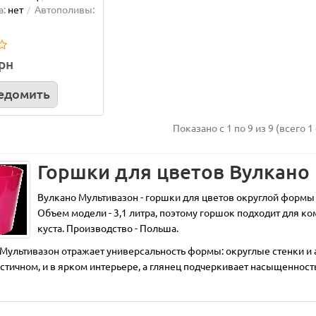
овая лесенка 180 см
Опора для орхидей оран
а:
нет
Автополивы:
61 см
ла опоры уже второй раз, они
Дуже задоволена цими вазона
грн
ны! Доставка очень быстрая,
автополивами, в мене усі орхі
но отлично! Рекомендую..
посаджені у них а їх більше 30.
едомить
Олена Муляр
01.06.2026
Показано с 1 по 9 из 9 (всего 1
е...
Подробнее...
Горшки для цветов Вулкано
Вулкано Мультивазон - горшки для цветов округлой формы
Объем модели - 3,1 литра, поэтому горшок подходит для к
куста. Производство - Польша.
Мультивазон отражает универсальность формы: округлые стенки и
тичном, и в ярком интерьере, а глянец подчеркивает насыщенност