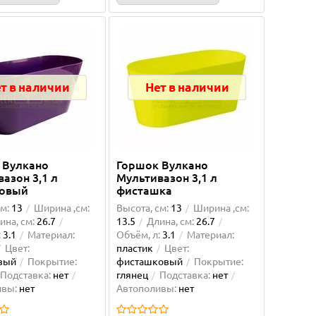
т в наличии
Нет в наличии
 Вулкано
Горшок Вулкано
азон 3,1 л
Мультивазон 3,1 л
овый
фисташка
м:
13
Ширина ,см:
Высота, см:
13
Ширина ,см:
ина, см:
26.7
13.5
Длина, см:
26.7
:
3.1
Материал:
Объём, л:
3.1
Материал:
Цвет:
пластик
Цвет:
вый
Покрытие:
фисташковый
Покрытие:
Подставка:
нет
глянец
Подставка:
нет
ивы:
нет
Автополивы:
нет