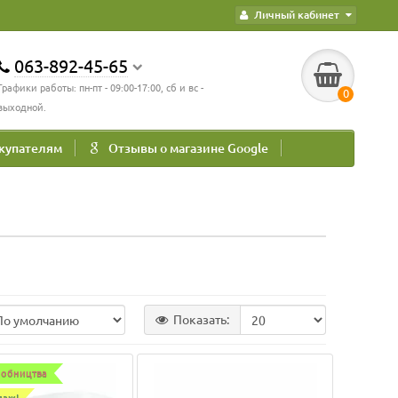
Личный кабинет
063-892-45-65
Графики работы: пн-пт - 09:00-17:00, сб и вс -
0
выходной.
купателям
Отзывы о магазине Google
Показать:
робництва
даж!