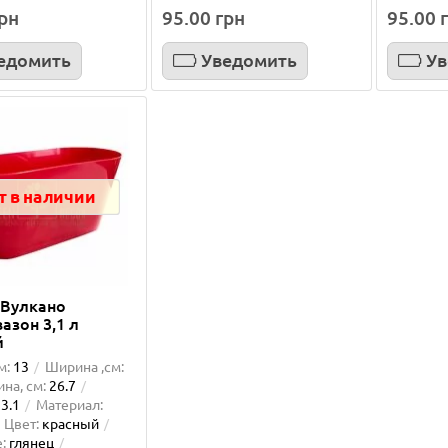
грн
95.00 грн
95.00 
едомить
Уведомить
Ув
т в наличии
 Вулкано
азон 3,1 л
й
м:
13
Ширина ,см:
на, см:
26.7
3.1
Материал:
Цвет:
красный
:
глянец