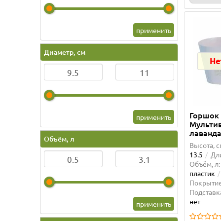
применить
Диаметр, см
Не
Горшок
применить
Мультив
лаванд
Объём, л
Высота, с
13.5
Дли
Объём, л:
пластик
Покрытие
Подставк
нет
применить