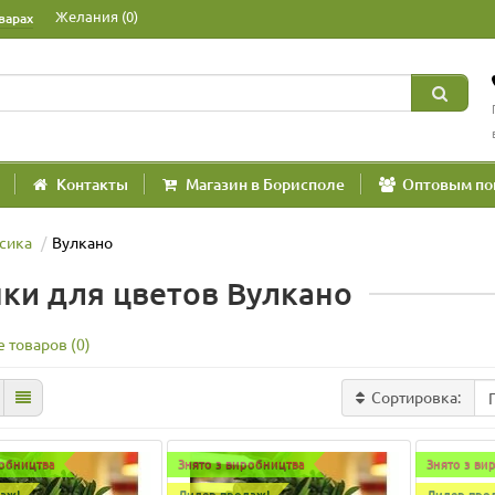
Желания (0)
варах
Контакты
Магазин в Борисполе
Оптовым по
сика
Вулкано
ки для цветов Вулкано
 товаров (0)
Сортировка:
робництва
Знято з виробництва
Знято з ви
аж!
Лидер продаж!
Лидер про