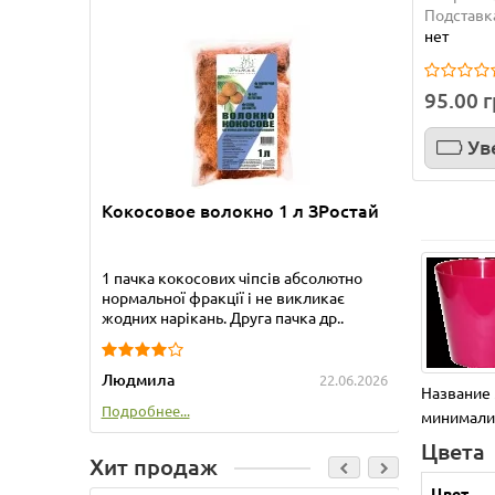
Бамбук
Подставк
нет
Приобре
95.00 
прекрас
упакова
Ув
Татьяна
Кокосовое волокно 1 л ЗРостай
Подробне
1 пачка кокосових чіпсів абсолютно
нормальної фракції і не викликає
жодних нарікань. Друга пачка др..
Людмила
22.06.2026
Название 
Подробнее...
минималис
Цвета
Хит продаж
Цвет