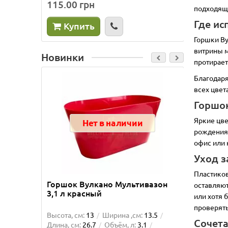
115.00 грн
225.0
подходящи
Где ис
Купить
Ку
Горшки Ву
витрины м
Новинки
протирает
Благодаря
всех цвет
Горшок
Яркие цве
Нет в наличии
рождения,
офис или 
Уход з
Пластиков
Горшок Вулкано Мультивазон
Горшок
оставляют
3,1 л красный
3,1 л 
или хотя 
проверять
Высота, см:
13
Ширина ,см:
13.5
Высота, 
Сочета
Длина, см:
26.7
Объём, л:
3.1
Длина, с