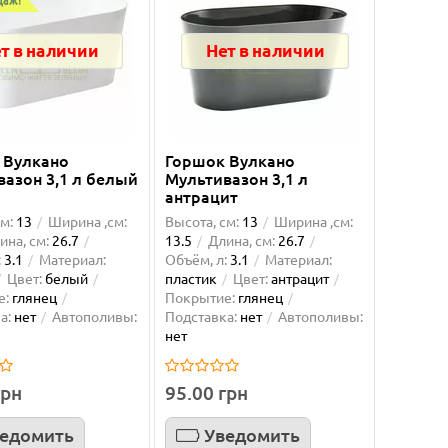
т в наличии
Нет в наличии
 Вулкано
Горшок Вулкано
азон 3,1 л белый
Мультивазон 3,1 л
антрацит
м:
13
Ширина ,см:
Высота, см:
13
Ширина ,см:
ина, см:
26.7
13.5
Длина, см:
26.7
:
3.1
Материал:
Объём, л:
3.1
Материал:
Цвет:
белый
пластик
Цвет:
антрацит
е:
глянец
Покрытие:
глянец
а:
нет
Автополивы:
Подставка:
нет
Автополивы:
нет
грн
95.00 грн
едомить
Уведомить