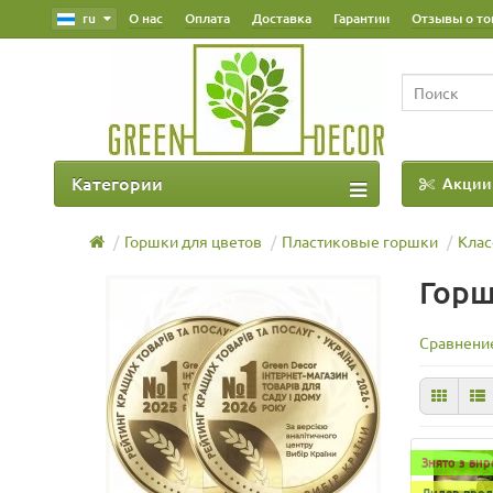
ru
О нас
Оплата
Доставка
Гарантии
Отзывы о то
Категории
Акции
Наш Блог
Горшки для цветов
Пластиковые горшки
Клас
Горш
Сравнение
Знято з ви
Лидер прод