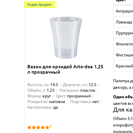
Лидер продаж!
Лидер пр
Антраци
Лаванда
Пурпур
Фиолет
Фисташ
Красны
Вазон для орхидей Arte-dea 1,25
Вазон 
л прозрачный
Палитра д
Высота, см:
14.5
Диаметр, см:
12.5
Высота, 
декору, а
Объём, л:
1.25
Материал:
пластик
Объём, л
Форма:
круг
Цвет:
прозрачный
Форма:
Один объ
Покрытие:
матовое
Подставка:
нет
матовое
цветов вс
Автополивы:
да
Автопол
Для ка
Объем 3,1
хлорофиту
4
положить 