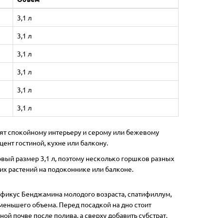
Лидер продаж!
Лидер п
3,1 л
3,1 л
3,1 л
3,1 л
3,1 л
3,1 л
на
Бамбуковый прут 50 см
Бамбу
дят спокойному интерьеру и серому или бежевому
Длина,
Высота, см:
50
Диаметр, см:
0.5
Высота,
ент гостиной, кухне или балкону.
ет:
Материал:
бамбук
Тип:
опоры
Матери
и
вый размер 3,1 л, поэтому несколько горшков разных
ких растений на подоконнике или балконе.
ь, фикус Бенджамина молодого возраста, спатифиллум,
меньшего объема. Перед посадкой на дно стоит
2
ой почве после полива, а сверху добавить субстрат,