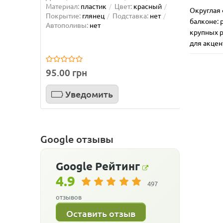
Материал:
пластик
Цвет:
красный
Материа
Округлая 
Покрытие:
глянец
Подставка:
нет
фисташ
балконе: 
Автополивы:
нет
Подстав
крупных р
для акцен
95.00 грн
95.00 
Уведомить
У
Google отзывы
Google
Рейтинг
4.9
497
отзывов
Оставить отзыв