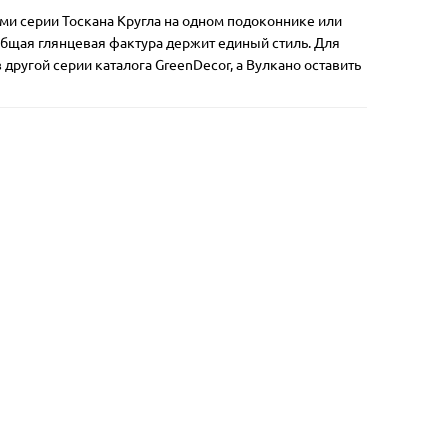
Материал:
пластик
Цвет:
Матери
ми серии Тоскана Кругла на одном подоконнике или
нец
пурпурный
Покрытие:
глянец
Покрыт
общая глянцевая фактура держит единый стиль. Для
нет
Подставка:
нет
Автополивы:
нет
Автопо
ругой серии каталога GreenDecor, а Вулкано оставить
95.00 грн
95.00
Уведомить