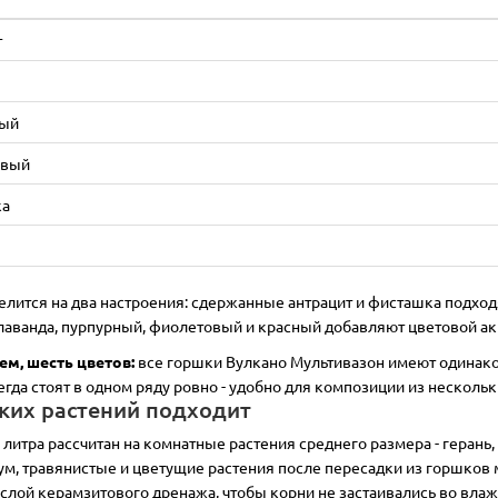
одаж!
Лидер продаж!
т
ный
овый
ка
й
LATINA 2,5 л. шаде
Колышки для агроволок
елится на два настроения: сдержанные антрацит и фисташка подхо
см:
15
Диаметр, см:
17.5
Высота, см:
17
Ширина ,см:
4
 лаванда, пурпурный, фиолетовый и красный добавляют цветовой акц
:
2.5
Материал:
пластик
см:
1
Материал:
пластик
Цв
круг
Цвет:
шаде
Покрытие:
серый, черный
Тип:
колышк
ем, шесть цветов:
все горшки Вулкано Мультивазон имеют одинако
Подставка:
нет
егда стоят в одном ряду ровно - удобно для композиции из несколь
ивы:
да
ких растений подходит
 литра рассчитан на комнатные растения среднего размера - геран
м, травянистые и цветущие растения после пересадки из горшков 
3
1
слой керамзитового дренажа, чтобы корни не застаивались во влажн