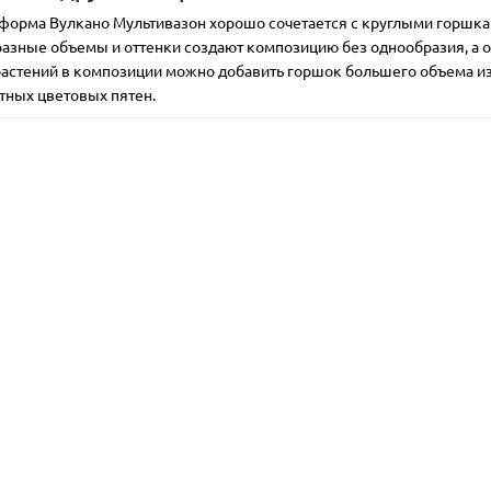
л:
пластик
Цвет:
Материал:
пластик
Цвет:
форма Вулкано Мультивазон хорошо сочетается с круглыми горшка
ковый
Покрытие:
глянец
фиолетовый
Покрытие:
гля
разные объемы и оттенки создают композицию без однообразия, а 
ка:
нет
Автополивы:
нет
Подставка:
нет
Автополивы:
астений в композиции можно добавить горшок большего объема из д
тных цветовых пятен.
грн
95.00 грн
ведомить
Уведомить