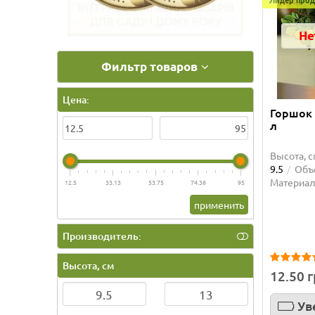
Не
Фильтр товаров
Цена:
Горшок 
л
Высота, с
9.5
Объё
Материал
12.5
33.13
53.75
74.38
95
применить
Производитель:
Высота, см
12.50 
Ув