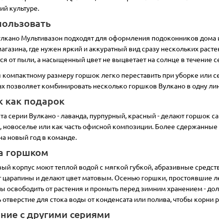
0 грн
4.00 грн
й культуре.
пользовать
пить
Купить
лкано Мультивазон подходят для оформления подоконников дома и 
агазина, где нужен яркий и аккуратный вид сразу нескольких растен
ся от пыли, а насыщенный цвет не выцветает на солнце в течение 
 компактному размеру горшок легко переставить при уборке или с
ах позволяет комбинировать несколько горшков Вулкано в одну лин
 как подарок
та серии Вулкано - лаванда, пурпурный, красный - делают горшок 
Нет в наличии
Нет в наличии
 новоселье или как часть офисной композиции. Более сдержанные 
на новый год в команде.
а горшком
ый корпус моют теплой водой с мягкой губкой, абразивные средств
 Вулкано Мультивазон
Горшок Вулкано Мультив
 царапины и делают цвет матовым. Осенью горшки, простоявшие лет
фисташка
3,1 л фиолетовый
бы освободить от растения и промыть перед зимним хранением - дол
 отверстие для стока воды от конденсата или полива, чтобы корни
см:
13
Ширина ,см:
13.5
Высота, см:
13
Ширина ,см:
1
ние с другими сериями
м:
26.7
Объём, л:
3.1
Длина, см:
26.7
Объём, л:
3.1