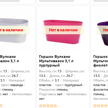
т в наличии
Нет в наличии
Не
 Вулкано
Горшок Вулкано
Горшок
азон 3,1 л
Мультивазон 3,1 л
Мультив
а
пурпурный
фиолет
м:
13
Ширина ,см:
Высота, см:
13
Ширина ,см:
Высота, с
на, см:
26.7
13.5
Длина, см:
26.7
13.5
Дл
3.1
Материал:
Объём, л:
3.1
Материал:
Объём, л
Цвет:
лаванда
пластик
Цвет:
пурпурный
пластик
:
глянец
Покрытие:
глянец
фиолето
а:
нет
Автополивы:
Подставка:
нет
Автополивы:
глянец
нет
Автопол