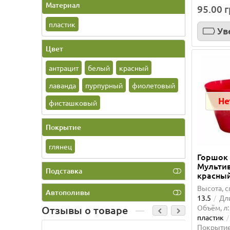
Материал
95.00 
пластик
Ув
Цвет
антрацит
белый
красный
лаванда
пурпурный
фиолетовый
Не
фисташковый
Покрытие
глянец
Горшок
Мультив
Подставка
красны
Высота, с
Автополивы
13.5
Дли
Объём, л:
Отзывы о товаре
пластик
Покрытие