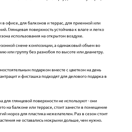
4.50 грн
5.50 
Купить
К
в офисе, для балконов и террас, для приемной или
ий. Глянцевая поверхность устойчива к влаге и легко
сезона использования на открытом воздухе.
езонной смене композиции, а одинаковый объем во
ию или группу без разнобоя по высоте или диаметру.
самостоятельным подарком вместе с цветком на день
Нет в наличии
антрацит и фисташка подходят для делового подарка в
а для глянцевой поверхности не используют - они
азон
Горшок Вулкано Мультивазон
Горшо
о на балконе или террасе, стоит занести в помещение
3,1 л пурпурный
3,1 л 
гий мороз для пластика нежелателен. Раз в сезон стоит
 растения не оставались мокрыми дольше, чем нужно.
3.5
Высота, см:
13
Ширина ,см:
13.5
Высота,
Длина, см:
26.7
Объём, л:
3.1
Длина, 