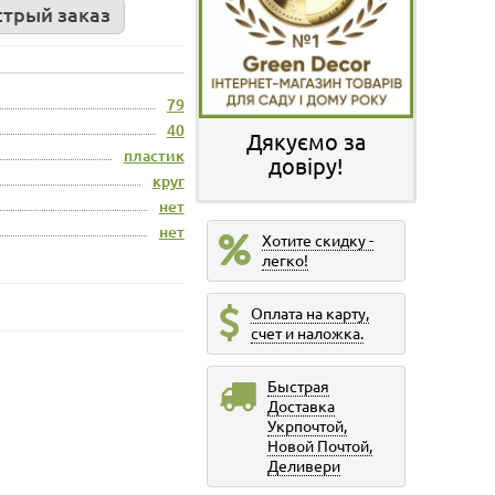
трый заказ
79
40
Дякуємо за
пластик
довіру!
круг
нет
нет
Хотите скидку -
легко!
Оплата на карту,
счет и наложка.
Быстрая
Доставка
Укрпочтой,
Новой Почтой,
Деливери