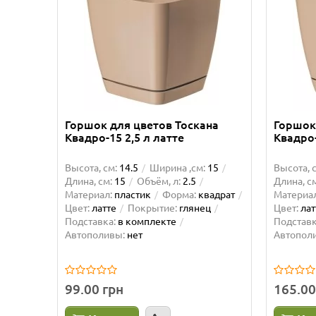
Горшок для цветов Тоскана
Горшок
Квадро-15 2,5 л латте
Квадро-
Высота, см:
14.5
Ширина ,см:
15
Высота, 
Длина, см:
15
Объём, л:
2.5
Длина, см
Материал:
пластик
Форма:
квадрат
Материал
Цвет:
латте
Покрытие:
глянец
Цвет:
лат
Подставка:
в комплекте
Подставк
Автополивы:
нет
Автопол
99.00 грн
165.00