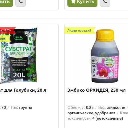
пить
Купить
а: -12%
Лидер продаж!
даж!
т для Голубики, 20 л
Эмбико ОРХИДЕЯ, 250 мл
:
20
Тип:
грунты
Объём, л:
0.25
Вид:
жидкость
органические, удобрения
Кла
токсичности:
4 (нетоксичные)