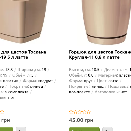
 для цветов Тоскана
Горшок для цветов Тоскан
19 5 л латте
Круглая-11 0,8 л латте
см:
18.5
Ширина ,см:
19
Высота, см:
10.5
Диаметр, см:
:
19
Объём, л:
5
Объём, л:
0.8
Материал:
пласт
:
пластик
Форма:
квадрат
Форма:
круг
Цвет:
латте
те
Покрытие:
глянец
Покрытие:
глянец
Подставка:
а:
в комплекте
комплекте
Автополивы:
нет
ивы:
нет
 грн
45.00 грн