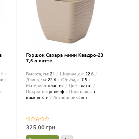
а
Горшок Сахара мини Квадро-23
Горшок 
7,5 л латте
Квадро-1
11
Высота, см:
21
Ширина ,см:
22.6
Высота, см
ик
Длина, см:
22.6
Объём, л:
7.5
Длина, см:
Материал:
пластик
Цвет:
латте
Материал:
в
Покрытие:
рельеф
Подставка:
в
Цвет:
латт
комплекте
Автополивы:
нет
Подставка
Автополи
325.00 грн
49.00 г