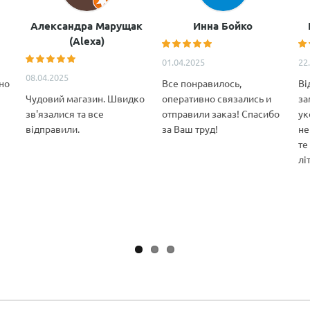
Александра Марущак
Инна Бойко
(Alexa)
01.04.2025
22
08.04.2025
но
Все понравилось,
Ві
Чудовий магазин. Швидко
оперативно связались и
за
зв'язалися та все
отправили заказ! Спасибо
ук
відправили.
за Ваш труд!
не
те
лі