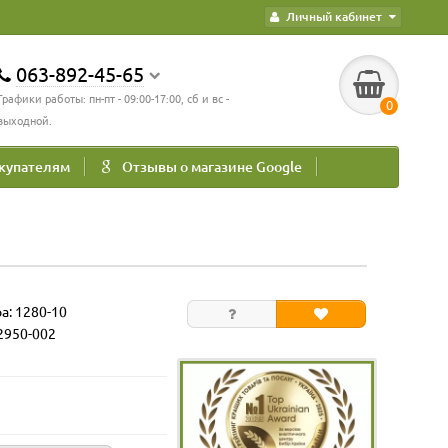
Личный кабинет
063-892-45-65
Графики работы: пн-пт - 09:00-17:00, сб и вс -
0
выходной.
купателям
Отзывы о магазине Google
ра:
1280-10
2950-002