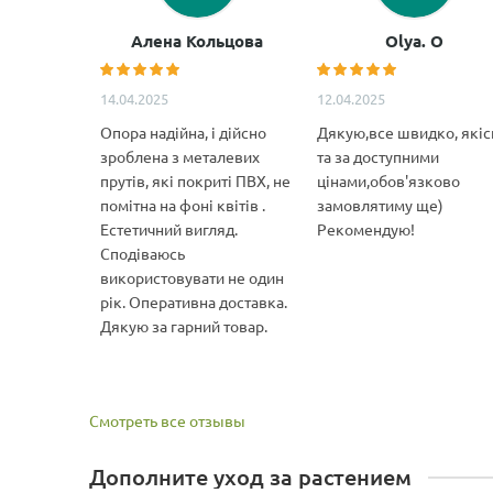
Алена Кольцова
Olya. O
14.04.2025
12.04.2025
Опора надійна, і дійсно
Дякую,все швидко, якіс
зроблена з металевих
та за доступними
прутів, які покриті ПВХ, не
цінами,обов'язково
помітна на фоні квітів .
замовлятиму ще)
Естетичний вигляд.
Рекомендую!
Сподіваюсь
використовувати не один
рік. Оперативна доставка.
Дякую за гарний товар.
Смотреть все отзывы
Дополните уход за растением