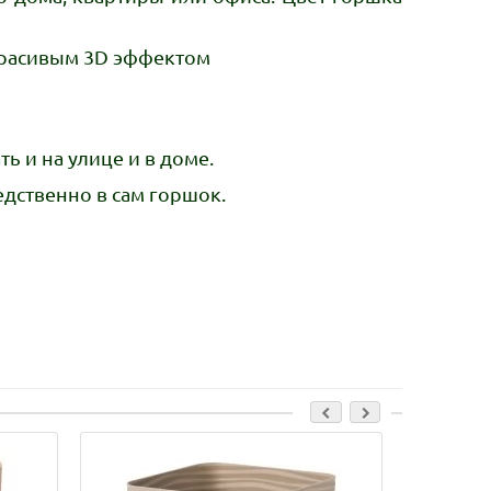
красивым 3D эффектом
 и на улице и в доме.
дственно в сам горшок.
Лидер прод