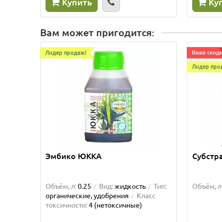
Купить
Ку
Вам может пригодится:
Лидер продаж!
Ваша скидк
Лидер про
Эмбико ЮККА
Субстра
Объём, л:
0.25
Вид:
жидкость
Тип:
Объём, л
органические, удобрения
Класс
токсичности:
4 (нетоксичные)