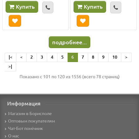
Купить
Купить
подробнее...
|<
<
2
3
4
5
6
7
8
9
10
>
>|
Показано с 101 по 120 из 1556 (всего 78 страниц)
Информация
Магазин в Борисполе
Оптовым покупателям
Чат-Бот помічник
О нас