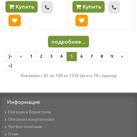
Купить
Купить
подробнее...
|<
<
1
2
3
4
5
6
7
8
9
>
>|
Показано с 81 по 100 из 1556 (всего 78 страниц)
Информация
Магазин в Борисполе
Оптовым покупателям
Чат-Бот помічник
О нас