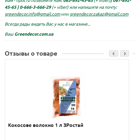
Вам - просто позвоните нам:
063-892-45-65
(+ viber)
|
067-892-
45-65 |
0-666-3-666-29
(+ viber)
или напишите на почту:
greendecor.info@gmail.com
или
greendecor.zakaz@gmail.com
Всегда рады видеть Вас у нас в магазине...
Ваш
Greendecor.com.ua
Отзывы о товаре
Кокосове волокно 1 л ЗРостай