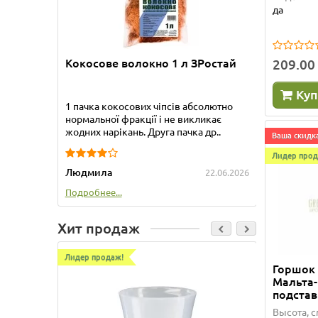
да
Кокосове волокно 1 л ЗРостай
Бамбук
209.00
Куп
1 пачка кокосових чіпсів абсолютно
Приобре
нормальної фракції і не викликає
прекрас
жодних нарікань. Друга пачка др..
упакова
Ваша скидка
Лидер прод
Людмила
Татьяна
22.06.2026
Подробнее...
Подробне
Хит продаж
Лидер продаж!
Лидер пр
Горшок
Мальта-
подста
Высота, с