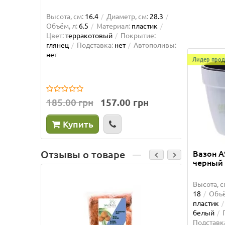
Высота, см:
16.4
Диаметр, см:
28.3
Высота, 
Объём, л:
6.5
Материал:
пластик
Объём, л
Цвет:
терракотовый
Покрытие:
Форма:
глянец
Подставка:
нет
Автополивы:
Покрыти
нет
Автопол
Лидер прод
185.00 грн
157.00 грн
39.50 
Купить
Ку
Вазон AS
Отзывы о товаре
черный
Высота, с
18
Объё
пластик
белый
Подставк