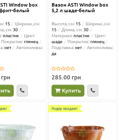
STI Window box
Вазон ASTI Window box
ефрит-белый
5,2 л шаде-белый
м:
15
Ширина ,см:
Высота, см:
15
Ширина ,см:
а, см:
30
15
Длина, см:
30
:
пластик
Цвет:
Материал:
пластик
Цвет:
Покрытие:
глянец
шаде
Покрытие:
глянец
а:
нет
Автополивы:
Подставка:
нет
Автополивы:
да
 грн
285.00 грн
пить
Купить
даж!
Лидер продаж!