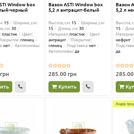
STI Window box
Вазон ASTI Window box
Вазон A
елый-черный
5,2 л антрацит-белый
5,2 л н
м:
15
Ширина ,см:
Высота, см:
15
Ширина ,см:
Высота, с
а, см:
30
15
Длина, см:
30
15
Длин
:
пластик
Цвет:
Материал:
пластик
Цвет:
Материал
Покрытие:
глянец
антрацит
Покрытие:
нефрит
а:
нет
Автополивы:
глянец
Подставка:
нет
Подставк
Автополивы:
да
да
 грн
285.00 грн
285.00
ить
Купить
Ку
Лидер про