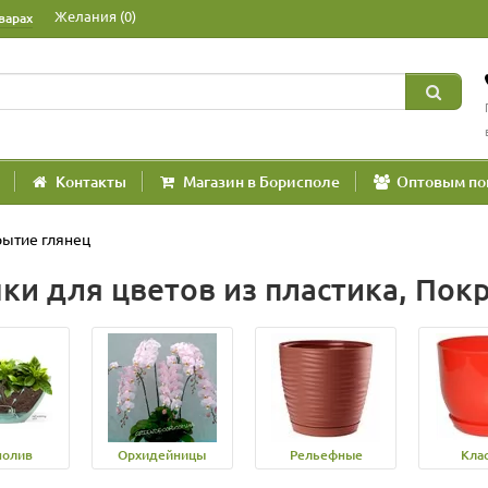
Желания (0)
варах
Контакты
Магазин в Борисполе
Оптовым по
ытие глянец
ки для цветов из пластика, Пок
полив
Орхидейницы
Рельефные
Кла