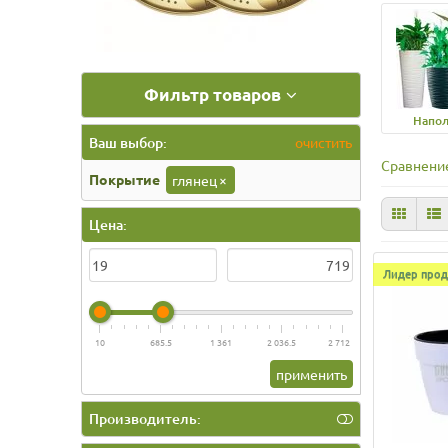
Фильтр товаров
Напо
Ваш выбор:
очистить
Сравнение
Покрытие
глянец
×
Цена:
Лидер прод
10
685.5
1 361
2 036.5
2 712
применить
Производитель: