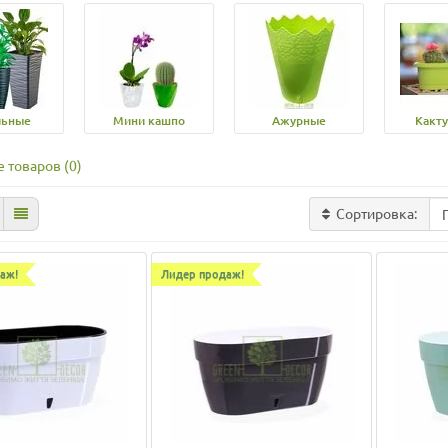
льные
Мини кашпо
Ажурные
Какт
 товаров (0)
Сортировка:
аж!
Лидер продаж!