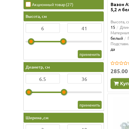
Вазон A
Акционный товар
(27)
5,2 л б
Высота, см
Высота, с
15
Длин
Материал
белый
Подставк
да
применить
Диаметр, см
285.00
Куп
применить
Ширина ,см