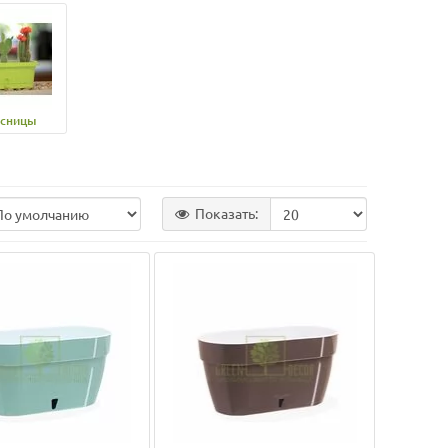
усницы
Показать: