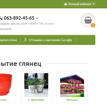
Личный кабинет
063-892-45-65
Графики работы: пн-пт - 09:00-17:00, сб и вс -
0
выходной.
купателям
Отзывы о магазине Google
рытие глянец
ссика
С принтами
Уличные