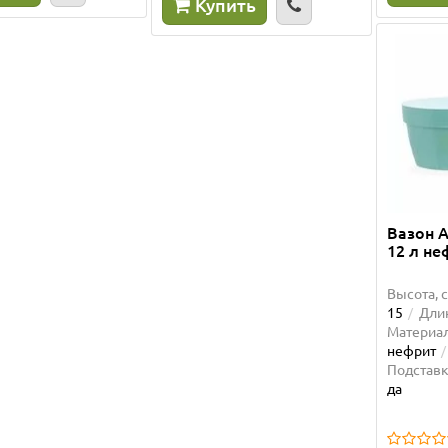
Купить
ка: -19%
Ваша скидка: -16%
Вазон A
одаж!
12 л н
Высота, с
15
Длин
Материал
нефрит
Подставк
да
 подвесной белый, 4 л
Горшок Сахара Эллипс 40
м)
антрацит