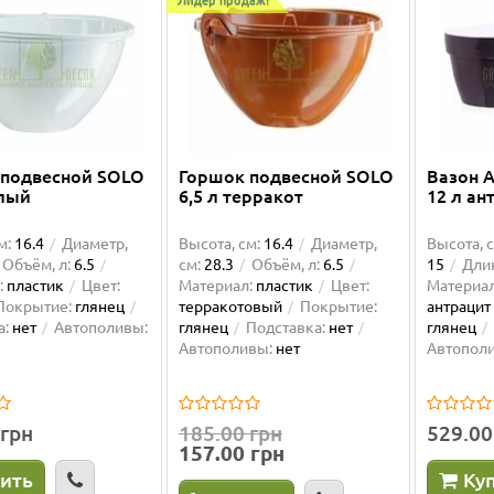
 подвесной SOLO
Горшок подвесной SOLO
Вазон A
елый
6,5 л терракот
12 л а
м:
16.4
Диаметр,
Высота, см:
16.4
Диаметр,
Высота, с
Объём, л:
6.5
см:
28.3
Объём, л:
6.5
15
Длин
:
пластик
Цвет:
Материал:
пластик
Цвет:
Материал
Покрытие:
глянец
терракотовый
Покрытие:
антрацит
а:
нет
Автополивы:
глянец
Подставка:
нет
глянец
Автополивы:
нет
Автопол
 грн
185.00 грн
529.00
157.00 грн
ить
Ку