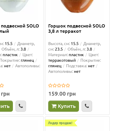
 подвесной SOLO
Горшок подвесной SOLO
елый
3,8 л терракот
м:
15.5
Диаметр,
Высота, см:
15.5
Диаметр,
Объём, л:
3.8
см:
23.5
Объём, л:
3.8
:
пластик
Цвет:
Материал:
пластик
Цвет:
Покрытие:
глянец
терракотовый
Покрытие:
а:
нет
Автополивы:
глянец
Подставка:
нет
Автополивы:
нет
 грн
159.00 грн
пить
Купить
Лидер продаж!