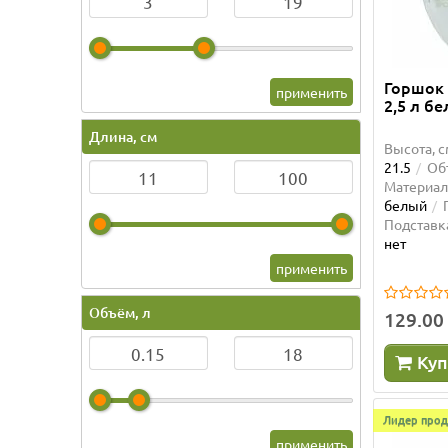
Горшок
применить
2,5 л б
Длина, см
Высота, с
21.5
Объ
Материал
белый
Подставк
нет
применить
Объём, л
129.00
Куп
Лидер прод
применить