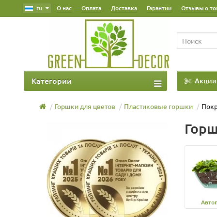
ru
О нас
Оплата
Доставка
Гарантии
Отзывы о то
Категории
Акции
Наш Блог
Горшки для цветов
Пластиковые горшки
Покр
Горш
Авто