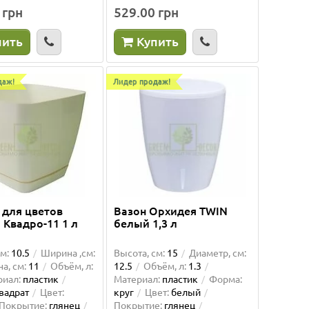
 грн
529.00 грн
0
Высота, см:
56
Диаметр, см:
30
Высота,
Объём, л:
25
Материал:
пластик
Длина, 
пить
Купить
вал
Цвет:
антрацит
Матери
льеф
Покрыт
нет
Автопо
даж!
Лидер продаж!
1
грн
1137.00 грн
955.00 грн
1642.
Купить
К
 для цветов
Вазон Орхидея TWIN
 Квадро-11 1 л
белый 1,3 л
м:
10.5
Ширина ,см:
Высота, см:
15
Диаметр, см:
а, см:
11
Объём, л:
12.5
Объём, л:
1.3
риал:
пластик
Материал:
пластик
Форма:
вадрат
Цвет:
круг
Цвет:
белый
Покрытие:
глянец
Покрытие:
глянец