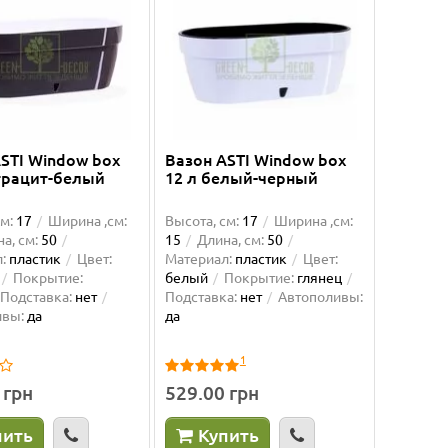
STI Window box
Вазон ASTI Window box
нтрацит-белый
12 л белый-черный
м:
17
Ширина ,см:
Высота, см:
17
Ширина ,см:
а, см:
50
15
Длина, см:
50
:
пластик
Цвет:
Материал:
пластик
Цвет:
Покрытие:
белый
Покрытие:
глянец
Подставка:
нет
Подставка:
нет
Автополивы:
ивы:
да
да
1
 грн
529.00 грн
пить
Купить