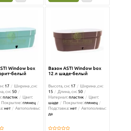
Ваша скидка: -16%
Ваша ски
STI Window box
Вазон ASTI Window box
Лидер продаж!
ефрит-белый
12 л шаде-белый
м:
17
Ширина ,см:
Высота, см:
17
Ширина ,см:
а, см:
50
15
Длина, см:
50
:
пластик
Цвет:
Материал:
пластик
Цвет:
Покрытие:
глянец
шаде
Покрытие:
глянец
а:
нет
Автополивы:
Подставка:
нет
Автополивы:
да
x60
Горшок САХАРА СЛИМ-30
Горш
антрацит
КВАДР