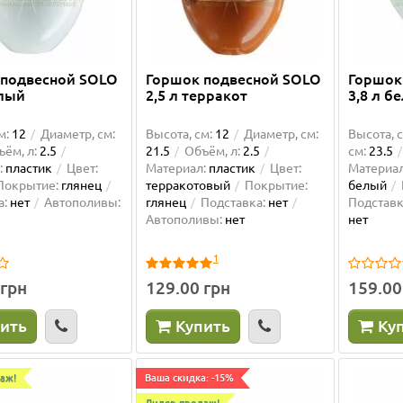
 подвесной SOLO
Горшок подвесной SOLO
Горшок
елый
2,5 л терракот
3,8 л б
м:
12
Диаметр, см:
Высота, см:
12
Диаметр, см:
Высота, с
ём, л:
2.5
21.5
Объём, л:
2.5
см:
23.5
:
пластик
Цвет:
Материал:
пластик
Цвет:
Материал
Покрытие:
глянец
терракотовый
Покрытие:
белый
а:
нет
Автополивы:
глянец
Подставка:
нет
Подставк
Автополивы:
нет
нет
1
 грн
129.00 грн
159.00
ить
Купить
Ку
аж!
Ваша скидка: -15%
Лидер продаж!