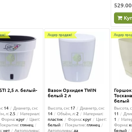
529.00
см:
15
Диаметр, см:
23
Высота, см:
40
Ширина ,см:
4
:
4
Материал:
пластик
Длина, см:
60
Объём, л:
56
Ку
круг
Цвет:
белый
Материал:
пластик
Форма:
о
е:
глянец
Подставка:
нет
Цвет:
антрацит
Покрытие:
ре
ивы:
нет
Подставка:
нет
Автополивы:
аж!
Лидер продаж!
Лидер про
грн
32.00 грн
1570.00 грн
1319.00 
пить
Купить
TI 2,5 л. белый-
Вазон Орхидея TWIN
Горшок
белый 2 л
Тоскана
белый
м:
14
Диаметр, см:
Высота, см:
17
Диаметр, см:
Высота, с
м, л:
2.5
Материал:
14
Объём, л:
2
Материал:
11
Длин
Форма:
круг
Цвет:
пластик
Форма:
круг
Цвет:
1
Мате
Покрытие:
глянец
белый
Покрытие:
глянец
Форма:
к
а:
нет
Автополивы:
Автополивы:
да
белый