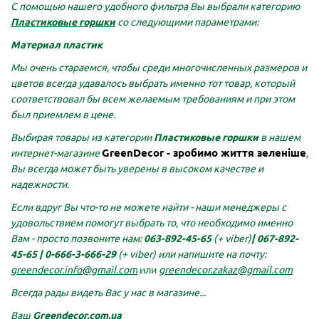
С помощью нашего удобного фильтра Вы выбрали категорию
Пластиковые горшки
со следующими параметрами:
Материал пластик
Мы очень стараемся, чтобы среди многочисленных размеров и
цветов всегда удавалось выбрать именно тот товар, который
соответствовал бы всем желаемым требованиям и при этом
был приемлем в цене.
Выбирая товары из категории
Пластиковые горшки
в нашем
GreenDecor - зробимо життя зеленіше
интернет-магазине
,
Вы всегда может быть уверены в высоком качестве и
надежности.
Если вдруг Вы что-то не можете найти - наши менеджеры с
удовольствием помогут выбрать то, что необходимо именно
Вам - просто позвоните нам:
063-892-45-65
(+ viber)
|
067-892-
45-65 |
0-666-3-666-29
(+ viber)
или напишите на почту:
greendecor.info@gmail.com
или
greendecor.zakaz@gmail.com
Всегда рады видеть Вас у нас в магазине...
Ваш
Greendecor.com.ua