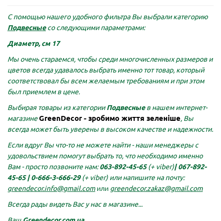
С помощью нашего удобного фильтра Вы выбрали категорию
Подвесные
со следующими параметрами:
Диаметр, см 17
Мы очень стараемся, чтобы среди многочисленных размеров и
цветов всегда удавалось выбрать именно тот товар, который
соответствовал бы всем желаемым требованиям и при этом
был приемлем в цене.
Выбирая товары из категории
Подвесные
в нашем интернет-
GreenDecor - зробимо життя зеленіше
магазине
, Вы
всегда может быть уверены в высоком качестве и надежности.
Если вдруг Вы что-то не можете найти - наши менеджеры с
удовольствием помогут выбрать то, что необходимо именно
Вам - просто позвоните нам:
063-892-45-65
(+ viber)
|
067-892-
45-65 |
0-666-3-666-29
(+ viber)
или напишите на почту:
greendecor.info@gmail.com
или
greendecor.zakaz@gmail.com
Всегда рады видеть Вас у нас в магазине...
Ваш
Greendecor.com.ua