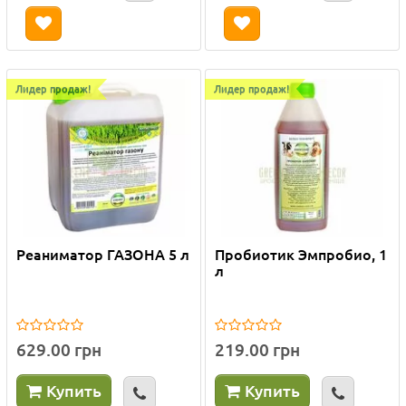
Лидер продаж!
Лидер продаж!
Реаниматор ГАЗОНА 5 л
Пробиотик Эмпробио, 1
л
629.00 грн
219.00 грн
Купить
Купить