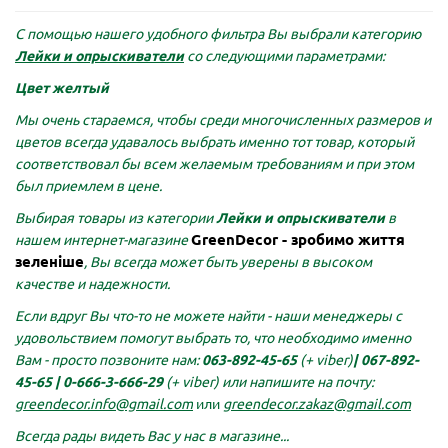
С помощью нашего удобного фильтра Вы выбрали категорию
Лейки и опрыскиватели
со следующими параметрами:
Цвет желтый
Мы очень стараемся, чтобы среди многочисленных размеров и
цветов всегда удавалось выбрать именно тот товар, который
соответствовал бы всем желаемым требованиям и при этом
был приемлем в цене.
Выбирая товары из категории
Лейки и опрыскиватели
в
GreenDecor - зробимо життя
нашем интернет-магазине
зеленіше
, Вы всегда может быть уверены в высоком
качестве и надежности.
Если вдруг Вы что-то не можете найти - наши менеджеры с
удовольствием помогут выбрать то, что необходимо именно
Вам - просто позвоните нам:
063-892-45-65
(+ viber)
|
067-892-
45-65 |
0-666-3-666-29
(+ viber)
или напишите на почту:
greendecor.info@gmail.com
или
greendecor.zakaz@gmail.com
Всегда рады видеть Вас у нас в магазине...