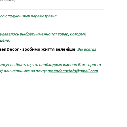
со следующими параметрами:
удавалось выбрать именно тот товар, который
цене.
eenDecor - зробимо життя зеленіше
, Вы всегда
огут выбрать то, что необходимо именно Вам - просто
r)
или напишите на почту:
greendecor.info@gmail.com
ранчева
Горщик для квітів АРТЕ 1,2 л,
Підтр
білий-чорний