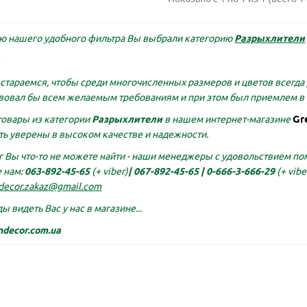
ю нашего удобного фильтра Вы выбрали категорию
Разрыхлители
стараемся, чтобы среди многочисленных размеров и цветов всегда 
вовал бы всем желаемым требованиям и при этом был приемлем в 
Gr
товары из категории
Разрыхлители
в нашем интернет-магазине
ь уверены в высоком качестве и надежности.
г Вы что-то не можете найти - наши менеджеры с удовольствием пом
 нам:
063-892-45-65
(+ viber)
|
067-892-45-65 |
0-666-3-666-29
(+ vibe
decor.zakaz@gmail.com
ы видеть Вас у нас в магазине...
ndecor.com.ua
ова драбинка 180 см
Опора для орхідей пома
61 см