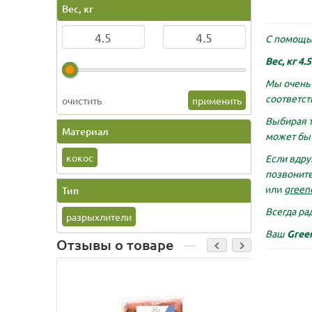
Вес, кг
С помощь
Вес, кг 4.5
Мы очень 
соответст
очистить
применить
Выбирая 
Материал
может быт
кокос
Если вдру
позвоните
или
green
Тип
Всегда рад
разрыхлители
Ваш
Gree
Отзывы о товаре
Бамбук