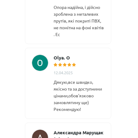
Опора надійна, і дійсно
зроблена з металевих
прутів, які покриті ПВХ,
не помітна на фоні квітів
. Ес
Olya. O
12.04.2025
Дякую,все швидко,
якісно та за доступними
цінами,обов'язково
замовлятиму ще)
Рекомендую!
Александра Марущак