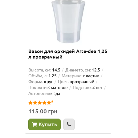
Вазон для орхидей Arte-dea 1,25
Вазон 
л прозрачный
Высота, см:
14.5
Диаметр, см:
12.5
Высота, 
Объём, л:
1.25
Материал:
пластик
Объём, л
Форма:
круг
Цвет:
прозрачный
Форма:
Покрытие:
матовое
Подставка:
нет
матовое
Автополивы:
да
Автопол
4
115.00 грн
225.0
Купить
Ку