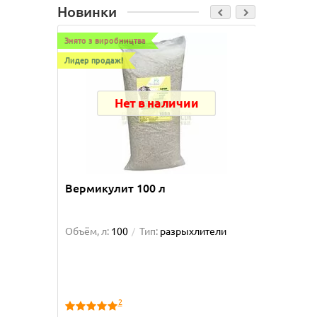
Новинки
Знято з виробництва
Знято з в
Лидер продаж!
Нет в наличии
Вермикулит 100 л
МОХ сф
Объём, л:
100
Тип:
разрыхлители
Объём, л
2