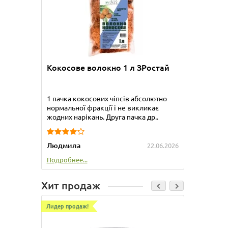
Приобре
прекрас
упакова
Татьяна
Кокосове волокно 1 л ЗРостай
Подробне
1 пачка кокосових чіпсів абсолютно
нормальної фракції і не викликає
жодних нарікань. Друга пачка др..
Людмила
22.06.2026
Подробнее...
Хит продаж
Лидер продаж!
Лидер пр