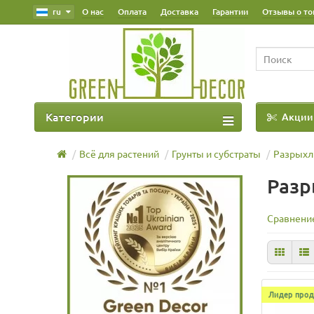
ru
О нас
Оплата
Доставка
Гарантии
Отзывы о то
Категории
Акции
Наш Блог
Всё для растений
Грунты и субстраты
Разрыхл
Разр
Сравнение
Лидер прод