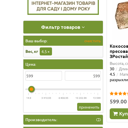
Фильтр товаров
Ваш выбор:
очистить
Кокосо
пресова
Вес, кг
4.5
×
ЗРоста
Высота, с
Цена:
30
Длин
4.5
Мат
разрыхли
14.9
3 410.93
6 806.95
10 202.98
13 599
599.00
применить
Куп
Производитель: