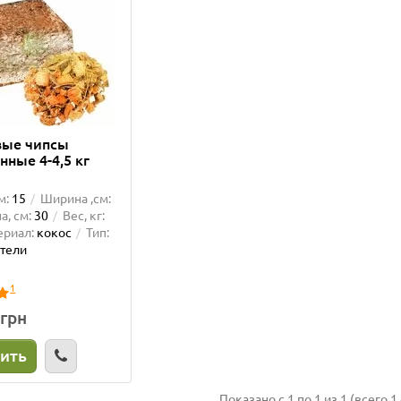
вые чипсы
нные 4-4,5 кг
й
м:
15
Ширина ,см:
а, см:
30
Вес, кг:
ериал:
кокос
Тип:
тели
1
 грн
ить
Показано с 1 по 1 из 1 (всего 1