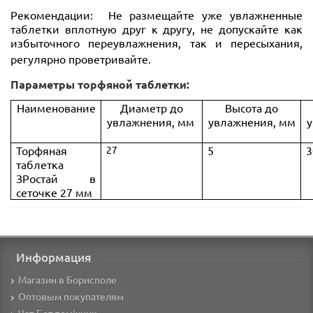
Рекомендации: Не размещайте уже увлажненные
таблетки вплотную друг к другу, не допускайте как
избыточного переувлажнения, так и пересыхания,
регулярно проветривайте.
Параметры торфяной таблетки:
Наименование
Диаметр до
Высота д
о
увлажнения,
мм
увлажнения,
мм
у
Торфяная
27
5
3
таблетка
ЗРостай в
сеточке 27 мм
Информация
Магазин в Борисполе
Оптовым покупателям