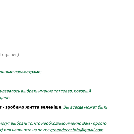
жевая
Горшок для цветов АРТЕ 1,2 л
Подде
белый-черный
ми з
Дуже дякую магазину Green Decor!
Класні 
деї
Вирішила оновити інтер’єр і додати
функці
.
трохи зелені. Перш за все втіши..
вставит
Світлана
Єлєна 
01.06.2026
20.05.2026
1 страниц)
Подробнее...
Подробн
ющими параметрами:
удавалось выбрать именно тот товар, который
цене.
r - зробимо життя зеленіше
, Вы всегда может быть
огут выбрать то, что необходимо именно Вам - просто
r)
или напишите на почту:
greendecor.info@gmail.com