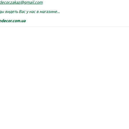
decor.zakaz@gmail.com
одаж!
Лидер продаж!
ы видеть Вас у нас в магазине...
ndecor.com.ua
LATINA 2,5 л. шаде
Колышки для агроволок
см:
15
Диаметр, см:
17.5
Высота, см:
17
Ширина ,см:
4
:
2.5
Материал:
пластик
см:
1
Материал:
пластик
Цв
круг
Цвет:
шаде
Покрытие:
серый, черный
Тип:
колышк
Подставка:
нет
ивы:
да
3
1