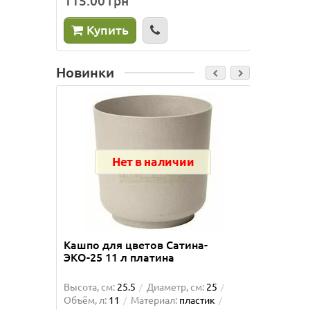
115.00 грн
225.0
Купить
Ку
Новинки
Нет в наличии
Кашпо для цветов Сатина-
Кашпо 
ЭКО-25 11 л платина
ЭКО-25
Высота, см:
25.5
Диаметр, см:
25
Высота, 
Объём, л:
11
Материал:
пластик
Объём, л