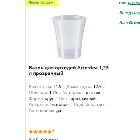
или
green
Лидер продаж!
Лидер пр
Всегда рад
Ваш
Gree
Вазон для орхидей Arte-dea 1,25
Вазон 
л прозрачный
Высота, см:
14.5
Диаметр, см:
12.5
Высота, 
Объём, л:
1.25
Материал:
пластик
Объём, л
Форма:
круг
Цвет:
прозрачный
Форма:
Покрытие:
матовое
Подставка:
нет
матовое
Автополивы:
да
Автопол
4