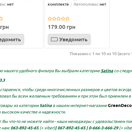
овая лесенка 180 см
Опора для орхидей оран
вы:
нет
комплекте
Автополивы:
нет
61 см
ла опоры уже второй раз, они
Дуже задоволена цими вазона
ны! Доставка очень быстрая,
автополивами, в мене усі орхі
 грн
179.00 грн
но отлично! Рекомендую..
посаджені у них а їх більше 30.
едомить
Уведомить
Олена Муляр
01.06.2026
Показано с 1 по 10 из 10 (всего 
е...
Подробнее...
ю нашего удобного фильтра Вы выбрали категорию
Satina
со следу
3.3
стараемся, чтобы среди многочисленных размеров и цветов всегда 
вовал бы всем желаемым требованиям и при этом был приемлем в 
GreenDeco
товары из категории
Satina
в нашем интернет-магазине
 высоком качестве и надежности.
г Вы что-то не можете найти - наши менеджеры с удовольствием пом
 нам:
063-892-45-65
(+ viber)
|
067-892-45-65 |
0-666-3-666-29
(+ vibe