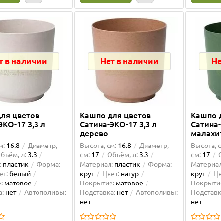
т в наличии
Нет в наличии
Не
ля цветов
Кашпо для цветов
Кашпо 
ЭКО-17 3,3 л
Сатина-ЭКО-17 3,3 л
Сатина-
дерево
малахи
м:
16.8
Диаметр,
Высота, см:
16.8
Диаметр,
Высота, с
бъём, л:
3.3
см:
17
Объём, л:
3.3
см:
17
:
пластик
Форма:
Материал:
пластик
Форма:
Материал
ет:
белый
круг
Цвет:
натур
круг
Цв
:
матовое
Покрытие:
матовое
Покрыти
а:
нет
Автополивы:
Подставка:
нет
Автополивы:
Подставк
нет
нет