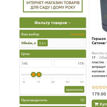
Фильтр товаров
Ваш выбор:
очистить
Горшок 
Сатина-
Объём, л
3.3
×
Высота, с
Цена:
17
Объё
пластик
антрацит
матовое
комплек
85
175
265
355
445
применить
179.00
Производитель:
Куп