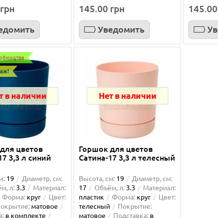
 грн
145.00 грн
145.00
едомить
Уведомить
Ув
робництва
аж!
т в наличии
Нет в наличии
для цветов
Горшок для цветов
17 3,3 л синий
Сатина-17 3,3 л телесный
м:
19
Диаметр, см:
Высота, см:
19
Диаметр, см:
м, л:
3.3
Материал:
17
Объём, л:
3.3
Материал:
Форма:
круг
Цвет:
пластик
Форма:
круг
Цвет:
окрытие:
матовое
телесный
Покрытие:
а:
в комплекте
матовое
Подставка:
в