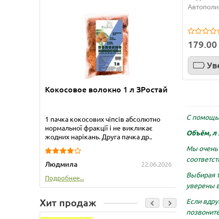
Бамбук
Автополи
Приобре
прекрас
179.00
упакова
Ув
Татьяна
Кокосовое волокно 1 л ЗРостай
Подробне
С помощь
1 пачка кокосових чіпсів абсолютно
нормальної фракції і не викликає
Объём, л 
жодних нарікань. Друга пачка др..
Мы очень 
соответст
Людмила
22.06.2026
Выбирая 
Подробнее...
уверены в
Хит продаж
Если вдру
позвоните