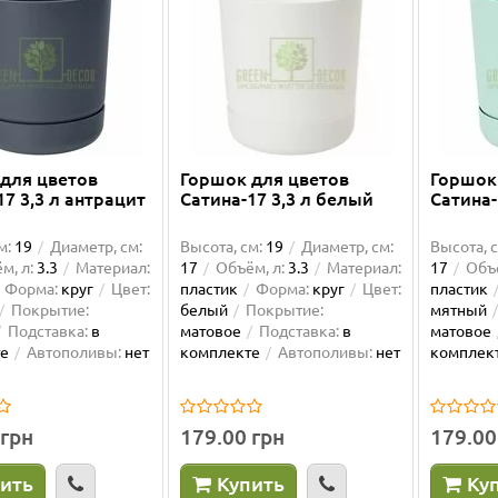
для цветов
Горшок для цветов
Горшок
17 3,3 л антрацит
Сатина-17 3,3 л белый
Сатина-
м:
19
Диаметр, см:
Высота, см:
19
Диаметр, см:
Высота, с
м, л:
3.3
Материал:
17
Объём, л:
3.3
Материал:
17
Объё
Форма:
круг
Цвет:
пластик
Форма:
круг
Цвет:
пластик
Покрытие:
белый
Покрытие:
мятный
Подставка:
в
матовое
Подставка:
в
матовое
те
Автополивы:
нет
комплекте
Автополивы:
нет
комплек
 грн
179.00 грн
179.00
ить
Купить
Ку