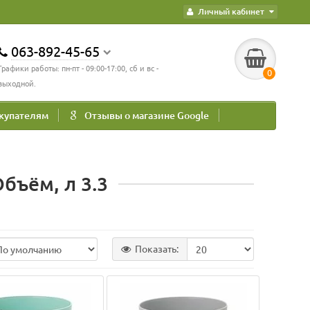
Личный кабинет
063-892-45-65
Графики работы: пн-пт - 09:00-17:00, сб и вс -
0
выходной.
купателям
Отзывы о магазине Google
бъём, л 3.3
Показать: