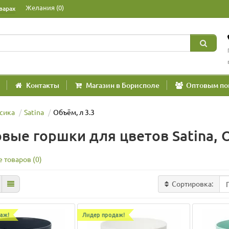
Желания (0)
варах
Контакты
Магазин в Борисполе
Оптовым по
сика
Satina
Объём, л 3.3
вые горшки для цветов Satina, О
 товаров (0)
Сортировка:
аж!
Лидер продаж!