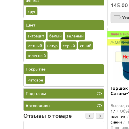
Форма
145.00
круг
Ув
Цвет
Знято з ви
антрацит
белый
зеленый
Лидер прод
мятный
натур
серый
синий
телесный
Не
Покрытие
матовое
Горшок 
Сатина-
Подставка
Автополивы
Высота, с
17
Объё
Отзывы о товаре
пластик
синий
П
Подставк