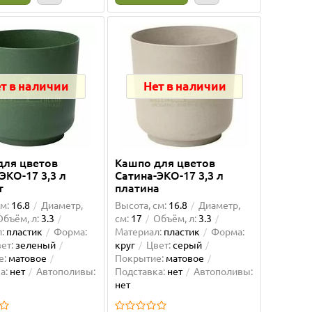
т в наличии
Нет в наличии
для цветов
Кашпо для цветов
ЭКО-17 3,3 л
Сатина-ЭКО-17 3,3 л
т
платина
м:
16.8
Диаметр,
Высота, см:
16.8
Диаметр,
Объём, л:
3.3
см:
17
Объём, л:
3.3
:
пластик
Форма:
Материал:
пластик
Форма:
ет:
зеленый
круг
Цвет:
серый
е:
матовое
Покрытие:
матовое
а:
нет
Автополивы:
Подставка:
нет
Автополивы:
нет