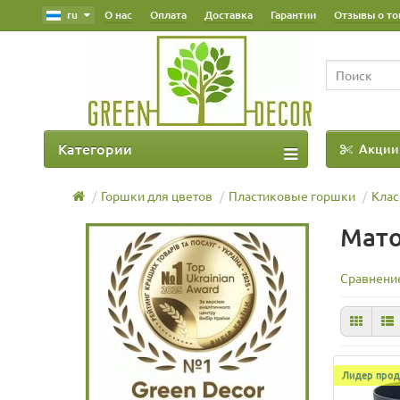
ru
О нас
Оплата
Доставка
Гарантии
Отзывы о то
Категории
Акции
Наш Блог
Горшки для цветов
Пластиковые горшки
Клас
Мато
Сравнение
Лидер прод