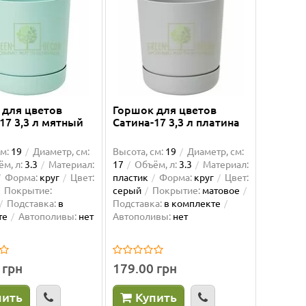
 для цветов
Горшок для цветов
17 3,3 л мятный
Сатина-17 3,3 л платина
м:
19
Диаметр, см:
Высота, см:
19
Диаметр, см:
м, л:
3.3
Материал:
17
Объём, л:
3.3
Материал:
Форма:
круг
Цвет:
пластик
Форма:
круг
Цвет:
Покрытие:
серый
Покрытие:
матовое
Подставка:
в
Подставка:
в комплекте
те
Автополивы:
нет
Автополивы:
нет
 грн
179.00 грн
пить
Купить