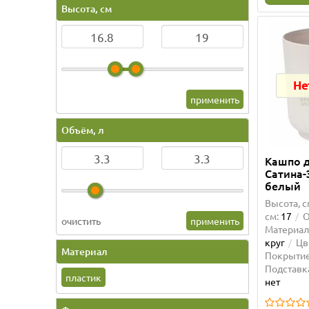
Высота, см
Не
применить
Объём, л
Кашпо д
Сатина-
белый
Высота, с
см:
17
О
очистить
применить
Материал
круг
Цв
Материал
Покрытие
Подставк
пластик
нет