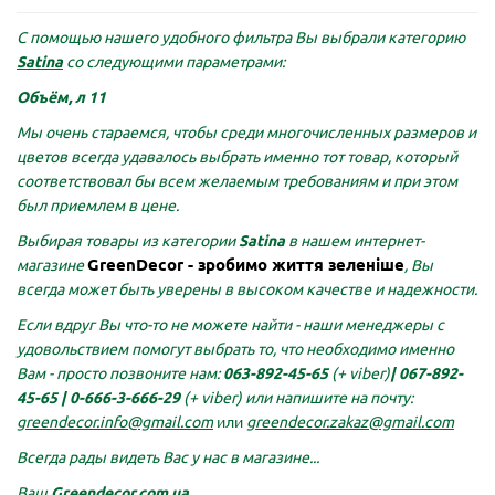
С помощью нашего удобного фильтра Вы выбрали категорию
Satina
со следующими параметрами:
Объём, л 11
Мы очень стараемся, чтобы среди многочисленных размеров и
цветов всегда удавалось выбрать именно тот товар, который
соответствовал бы всем желаемым требованиям и при этом
был приемлем в цене.
Выбирая товары из категории
Satina
в нашем интернет-
GreenDecor - зробимо життя зеленіше
магазине
, Вы
всегда может быть уверены в высоком качестве и надежности.
Если вдруг Вы что-то не можете найти - наши менеджеры с
удовольствием помогут выбрать то, что необходимо именно
Вам - просто позвоните нам:
063-892-45-65
(+ viber)
|
067-892-
45-65 |
0-666-3-666-29
(+ viber)
или напишите на почту:
greendecor.info@gmail.com
или
greendecor.zakaz@gmail.com
Всегда рады видеть Вас у нас в магазине...
Ваш
Greendecor.com.ua