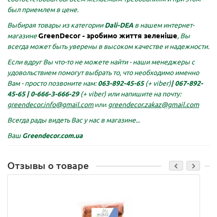
был приемлем в цене.
Выбирая товары из категории
Dali-DEA
в нашем интернет-
GreenDecor - зробимо життя зеленіше
магазине
, Вы
всегда может быть уверены в высоком качестве и надежности.
Если вдруг Вы что-то не можете найти - наши менеджеры с
удовольствием помогут выбрать то, что необходимо именно
Вам - просто позвоните нам:
063-892-45-65
(+ viber)
|
067-892-
45-65 |
0-666-3-666-29
(+ viber)
или напишите на почту:
greendecor.info@gmail.com
или
greendecor.zakaz@gmail.com
Всегда рады видеть Вас у нас в магазине...
Ваш
Greendecor.com.ua
Отзывы о товаре