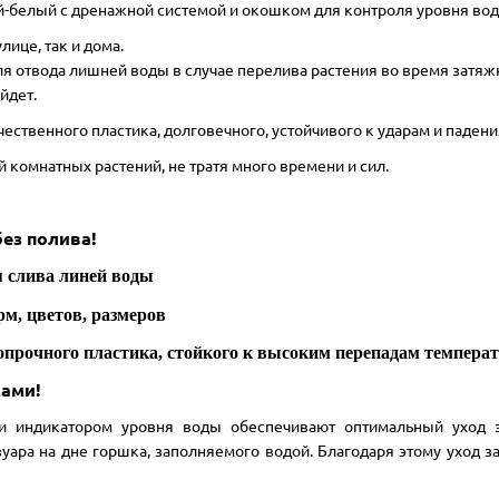
й-белый с дренажной системой и окошком для контроля уровня вод
ице, так и дома.
ля отвода лишней воды в случае перелива растения во время затя
йдет.
ественного пластика, долговечного, устойчивого к ударам и падени
й комнатных растений, не тратя много времени и сил.
без полива!
я слива линей воды
рм, цветов, размеров
копрочного пластика, стойкого к высоким перепадам темпера
мами!
и индикатором уровня воды обеспечивают оптимальный уход з
уара на дне горшка, заполняемого водой. Благодаря этому уход з