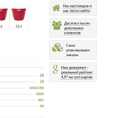
Мы настоящие и
нас легко найти
Десятки тысяч
 л
12 л
довольных
клиентов
Сами
упаковываем
заказы
Нам доверяют -
реальный рейтинг
28
4,9* на гугл картах
34
пластик
круг
нет
да