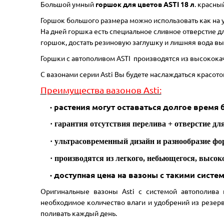
Большой умный
горшок для цветов ASTI 18 л
. красны
Горшок большого размера можно использовать как на ул
На дней горшка есть специальное сливное отверстие д
горшок, достать резиновую заглушку и лишняя вода вы
Горшки с автополивом
ASTI
п
роизводятся из высококач
С вазонами серии Asti Вы будете наслаждаться красото
Преимущества вазонов Asti:
· растения могут оставаться долгое время 
· гарантия отсутствия перелива
+ отверстие дл
· ультрасовременный дизайн и разнообразие фо
· производятся из легкого, небьющегося, высо
· доступная цена на вазоны с такими систе
Оригинальные вазоны Asti с системой автополива 
необходимое количество влаги и удобрений из резерв
поливать каждый день.