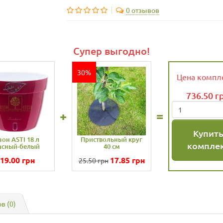
0 отзывов
Супер выгодно!
30%
Цена компл
736.50
г
+
=
Купит
зон ASTI 18 л
Приствольный круг
компле
асный-белый
40 см
19.00
грн
17.85
грн
25.50 грн
в (0)