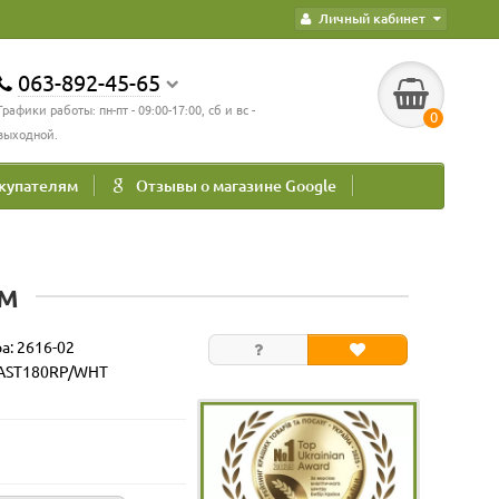
Личный кабинет
063-892-45-65
Графики работы: пн-пт - 09:00-17:00, сб и вс -
0
выходной.
купателям
Отзывы о магазине Google
ом
ра:
2616-02
 AST180RP/WHT