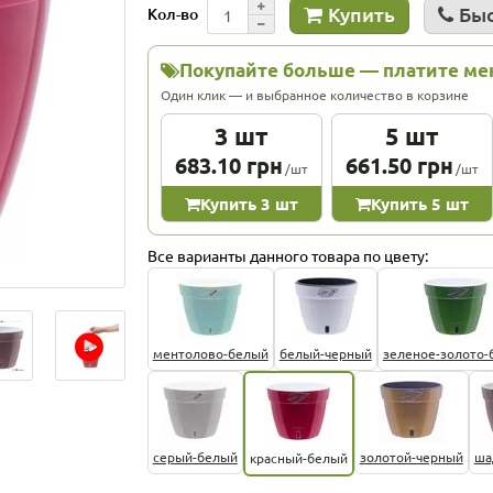
Купить
Быс
Кол-во
Покупайте больше — платите м
Один клик — и выбранное количество в корзине
3 шт
5 шт
683.10 грн
661.50 грн
/шт
/шт
Купить 3 шт
Купить 5 шт
Все варианты данного товара по цвету:
ментолово-белый
белый-черный
зеленое-золото-
серый-белый
золотой-черный
ша
красный-белый