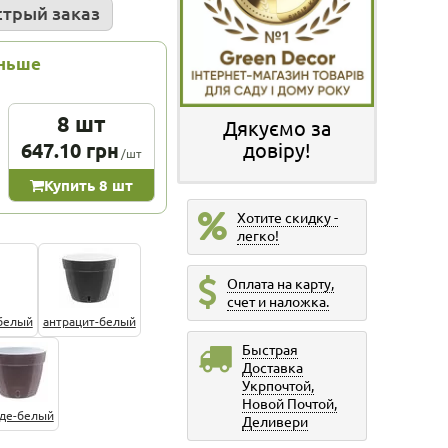
трый заказ
еньше
8 шт
Дякуємо за
647.10 грн
довіру!
/шт
Купить 8 шт
Хотите скидку -
легко!
Оплата на карту,
счет и наложка.
белый
антрацит-белый
Быстрая
Доставка
Укрпочтой,
Новой Почтой,
де-белый
Деливери