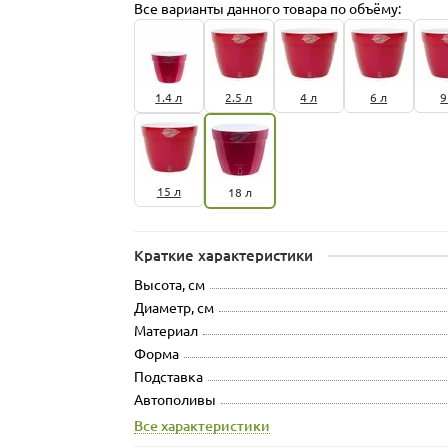
Все варианты данного товара по объёму:
1.4 л
2.5 л
4 л
6 л
9
15 л
18 л
Краткие характеристики
Высота, см
Диаметр, см
Материал
Форма
Подставка
Автополивы
Все характеристики