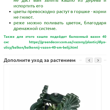
испортить его
цветы превосходно растут в горшке - корни
не гниют.
реже можно поливать цветок, благодаря
дренажной системе.
Также для этого кашпо подойдет балконный вазон 40
см: https://greendecor.com.ua/vazony/plastic/dlya-
ulicy/balkon/balkonnij-vazon-40-sm-belij.html
Дополните уход за растением