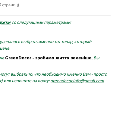
5 страниц)
ержки
со следующими параметрами:
Лидер продаж!
Лидер п
удавалось выбрать именно тот товар, который
цене.
GreenDecor - зробимо життя зеленіше
ине
, Вы
огут выбрать то, что необходимо именно Вам - просто
r)
или напишите на почту:
greendecor.info@gmail.com
на
Бамбуковый прут 50 см
Бамбу
Длина,
Высота, см:
50
Диаметр, см:
0.5
Высота,
ет:
Материал:
бамбук
Тип:
опоры
Матери
и