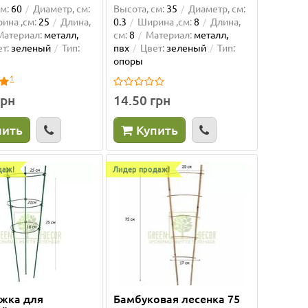
м:
60
Диаметр, см:
Высота, см:
35
Диаметр, см:
ина ,см:
25
Длина,
0.3
Ширина ,см:
8
Длина,
Материал:
металл,
см:
8
Материал:
металл,
т:
зеленый
Тип:
пвх
Цвет:
зеленый
Тип:
опоры
1
грн
14.50 грн
пить
Купить
даж!
Лидер продаж!
жка для
Бамбуковая лесенка 75