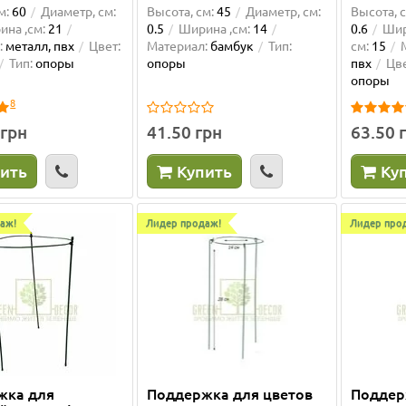
м:
60
Диаметр, см:
Высота, см:
45
Диаметр, см:
Высота, с
на ,см:
21
0.5
Ширина ,см:
14
0.6
Шир
:
металл, пвх
Цвет:
Материал:
бамбук
Тип:
см:
15
Тип:
опоры
опоры
пвх
Цве
опоры
8
 грн
41.50 грн
63.50 
ить
Купить
Ку
аж!
Лидер продаж!
Лидер про
жка для
Поддержка для цветов
Поддер