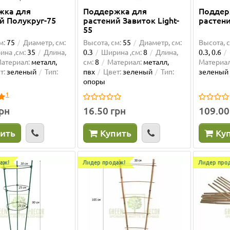
жка для
Поддержка для
Поддер
й Полукруг-75
растений Завиток Light-
растени
55
м:
75
Диаметр, см:
Высота, см:
55
Диаметр, см:
Высота, с
на ,см:
35
Длина,
0.3
Ширина ,см:
8
Длина,
0.3, 0.6
атериал:
металл,
см:
8
Материал:
металл,
Материал
т:
зеленый
Тип:
пвх
Цвет:
зеленый
Тип:
зеленый
опоры
1
грн
16.50 грн
109.00
ить
Купить
Ку
аж!
Лидер продаж!
Лидер про
ка: -15%
Ваша скидка: -15%
для орхидей салатовая
Опора для орхидей проз