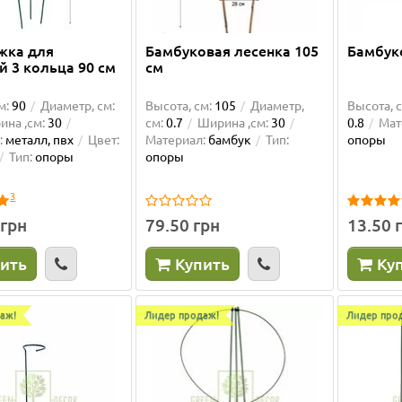
61 см
одаж!
Лидер продаж!
см:
61
Диаметр, см:
0.6
Высота, см:
61
Диаметр, см:
0
жка для
Бамбуковая лесенка 105
Бамбук
л:
пластик
Цвет:
салатовый
Материал:
пластик
Цвет:
й 3 кольца 90 см
см
ры
прозрачный
Тип:
опоры
м:
90
Диаметр, см:
Высота, см:
105
Диаметр,
Высота, с
на ,см:
30
см:
0.7
Ширина ,см:
30
0.8
Мат
:
металл, пвх
Цвет:
Материал:
бамбук
Тип:
опоры
Тип:
опоры
опоры
грн
50.00 грн
58.50 грн
50.00 грн
3
пить
Купить
 грн
79.50 грн
13.50 
ить
Купить
Ку
аж!
Лидер продаж!
Лидер про