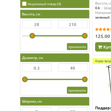
Высота, с
Акционный товар
(4)
0.6
Шири
Материал
Высота, см
зеленый
125.00
Куп
применить
Диаметр, см
Лидер прод
применить
Ширина ,см
Поддер