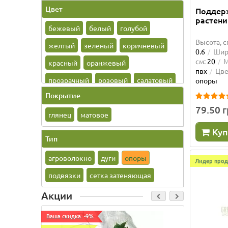
Цвет
Поддер
растени
бежевый
белый
голубой
Высота, с
желтый
зеленый
коричневый
0.6
Шири
см:
20
М
красный
оранжевый
пвх
Цве
прозрачный
розовый
салатовый
опоры
Покрытие
синий
терракотовый
79.50 
фиолетовый
глянец
матовое
черный
Куп
Тип
агроволокно
дуги
опоры
Лидер прод
подвязки
сетка затеняющая
Акции
Ваша скидка: -9%
Ваша скид
Опора 