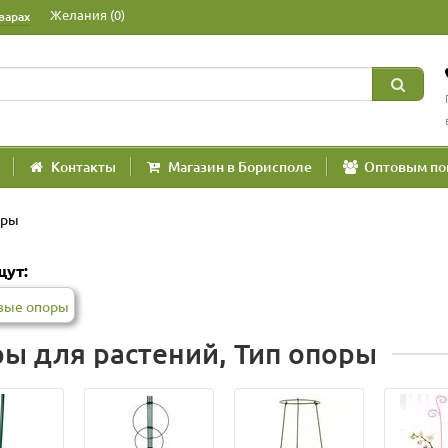
Желания (0)
варах
Контакты
Магазин в Борисполе
Оптовым по
оры
щут:
вые опоры
ы для растений, Тип опоры