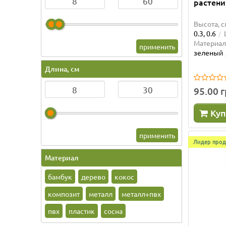
растени
Высота, с
0.3, 0.6
Материал
применить
зеленый
Длина, см
95.00 
Куп
применить
Лидер прод
Материал
бамбук
дерево
кокос
композит
металл
металл+пвх
пвх
пластик
сосна