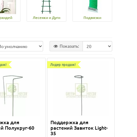
рхидей
Лесенки и Дуги
Подвязки
Показать:
даж!
Лидер продаж!
жка для
Поддержка для
й Полукруг-60
растений Завиток Light-
35