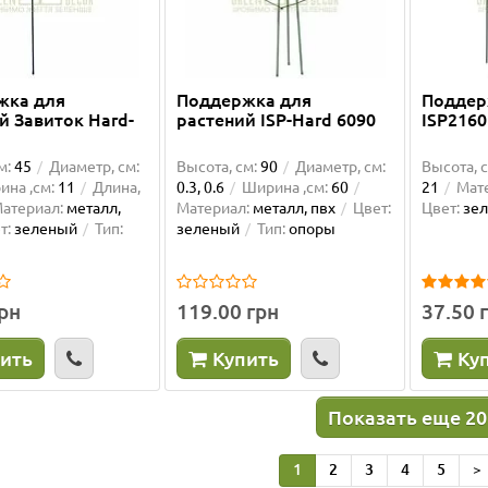
жка для
Поддержка для
Поддер
й Завиток Hard-
растений ISP-Hard 6090
ISP2160
м:
45
Диаметр, см:
Высота, см:
90
Диаметр, см:
Высота, с
на ,см:
11
Длина,
0.3, 0.6
Ширина ,см:
60
21
Мат
атериал:
металл,
Материал:
металл, пвх
Цвет:
Цвет:
зе
т:
зеленый
Тип:
зеленый
Тип:
опоры
ова драбинка 180 см
Опора для орхідей пома
61 см
грн
119.00 грн
37.50 
ла опоры уже второй раз, они
Дуже задоволена цими вазона
ить
Купить
Ку
ны! Доставка очень быстрая,
автополивами, в мене усі орхі
но отлично! Рекомендую..
посаджені у них а їх більше 30.
Показать еще 20
Олена Муляр
01.06.2026
1
2
3
4
5
>
е...
Подробнее...