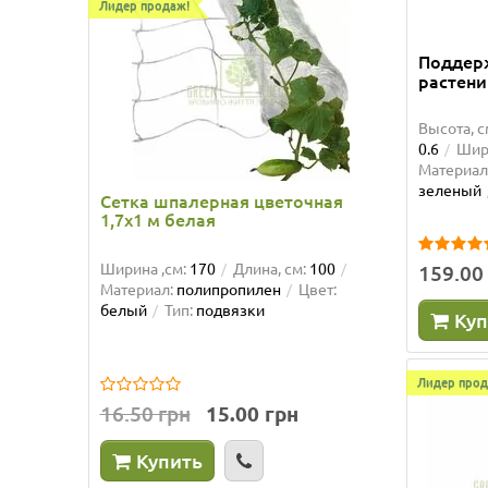
61 см
Лидер продаж!
Лидер пр
Высота, 
Поддер
Материа
растени
Тип:
опо
Высота, с
0.6
Шири
Материал
зеленый
58.50 
Сетка шпалерная цветочная
1,7х1 м белая
Ку
Ширина ,см:
170
Длина, см:
100
159.00
Материал:
полипропилен
Цвет:
белый
Тип:
подвязки
Куп
Лидер прод
16.50 грн
15.00 грн
Купить