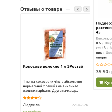
Отзывы о товаре
Поддер
растени
45
Высота, с
0.6
Шири
см:
13
М
пвх
Цве
опоры
Кокосове волокно 1 л ЗРостай
Бамбук
35.50 
1 пачка кокосових чіпсів абсолютно
Приобре
Куп
нормальної фракції і не викликає
прекрас
жодних нарікань. Друга пачка др..
упакова
Людмила
Татьяна
22.06.2026
Подробнее...
Подробне