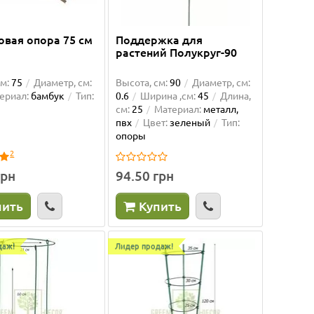
см
Лидер продаж!
Лидер п
.6
Высота, см:
120
Диаметр, см:
0.6
Высота,
овая опора 75 см
Поддержка для
Материал:
металл+пвх
Цвет:
Ширина
растений Полукруг-90
зеленый
Тип:
опоры
Тип:
оп
м:
75
Диаметр, см:
Высота, см:
90
Диаметр, см:
ериал:
бамбук
Тип:
0.6
Ширина ,см:
45
Длина,
см:
25
Материал:
металл,
пвх
Цвет:
зеленый
Тип:
41.50 грн
37.00 грн
119.0
опоры
2
Купить
К
грн
94.50 грн
пить
Купить
даж!
Лидер продаж!