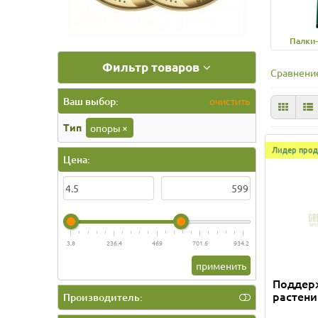
Палки
Фильтр товаров
Сравнение
Ваш выбор:
очистить
Тип
опоры
×
Лидер прод
Цена:
3.8
236.4
469
701.6
934.2
применить
Поддер
растени
Производитель: