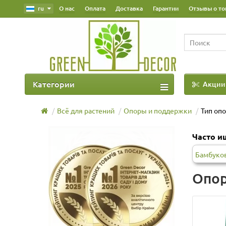
ru
О нас
Оплата
Доставка
Гарантии
Отзывы о то
Категории
Акции
Наш Блог
Всё для растений
Опоры и поддержки
Тип оп
Часто и
Бамбуко
Опор