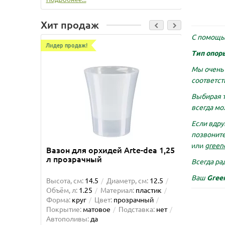
Хит продаж
С помощь
Лидер продаж!
Лидер пр
Тип опор
Мы очень 
соответст
Выбирая 
всегда мо
Если вдру
позвоните
или
green
Вазон для орхидей Arte-dea 1,25
Вазон 
л прозрачный
Всегда рад
Ваш
Gree
Высота, см:
14.5
Диаметр, см:
12.5
Высота, 
Объём, л:
1.25
Материал:
пластик
Объём, л
Форма:
круг
Цвет:
прозрачный
Форма:
Покрытие:
матовое
Подставка:
нет
матовое
Автополивы:
да
Автопол