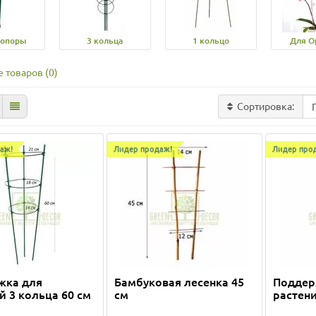
-опоры
3 кольца
1 кольцо
Для О
 товаров (0)
Сортировка:
аж!
Лидер продаж!
Лидер про
жка для
Бамбуковая лесенка 45
Поддер
й 3 кольца 60 см
см
растени