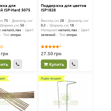
жка для
Поддержка для цветов
й ISP-Hard 5075
ISP1828
м:
75
Диаметр, см:
Высота, см:
28
Диаметр, см:
Ширина ,см:
50
0.3
Ширина ,см:
18
:
металл, пвх
Цвет:
Материал:
металл, пвх
Цвет:
Тип:
опоры
зеленый
Тип:
опоры
2
 грн
27.50 грн
пить
Купить
даж!
Лидер продаж!
Ваша скидка: -11%
Ваша ски
рачная
Опора металлическая в ПВХ 120
Бамбу