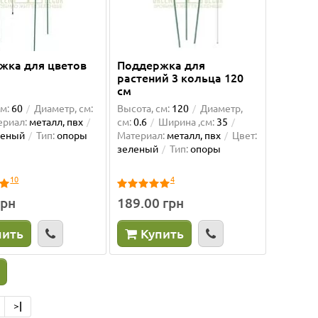
жка для цветов
Поддержка для
растений 3 кольца 120
см
м:
60
Диаметр, см:
Высота, см:
120
Диаметр,
ериал:
металл, пвх
см:
0.6
Ширина ,см:
35
леный
Тип:
опоры
Материал:
металл, пвх
Цвет:
зеленый
Тип:
опоры
10
4
ранчева
Горщик для квітів АРТЕ 1,2 л,
Підтр
білий-чорний
грн
189.00 грн
ми з
Дуже дякую магазину Green Decor!
Класні 
пить
Купить
деї
Вирішила оновити інтер’єр і додати
функці
.
трохи зелені. Перш за все втіши..
вставит
Світлана
Єлєна 
01.06.2026
20.05.2026
>|
Подробнее...
Подробн