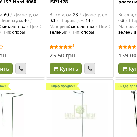
й ISP-Hard 4060
ISP1428
растени
м:
60
Диаметр, см:
Высота, см:
28
Диаметр, см:
Высота, с
Ширина ,см:
40
0.3
Ширина ,см:
14
0.6
Шир
:
металл, пвх
Цвет:
Материал:
металл, пвх
Цвет:
Материал
Тип:
опоры
зеленый
Тип:
опоры
зеленый
5
грн
25.50 грн
139.00
ить
Купить
Ку
аж!
Лидер продаж!
Лидер про