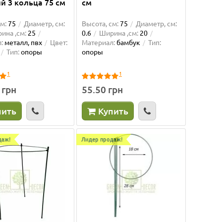
й 3 кольца 75 см
см
м:
75
Диаметр, см:
Высота, см:
75
Диаметр, см:
ина ,см:
25
0.6
Ширина ,см:
20
:
металл, пвх
Цвет:
Материал:
бамбук
Тип:
Тип:
опоры
опоры
1
1
 грн
55.50 грн
пить
Купить
даж!
Лидер продаж!