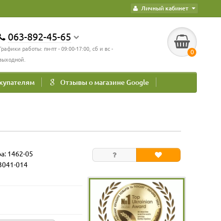
Личный кабинет
063-892-45-65
Графики работы: пн-пт - 09:00-17:00, сб и вс -
0
выходной.
купателям
Отзывы о магазине Google
ра:
1462-05
3041-014