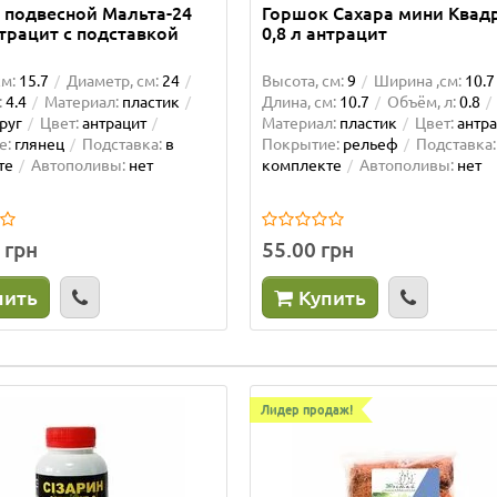
 подвесной Мальта-24
Горшок Сахара мини Квад
нтрацит с подставкой
0,8 л антрацит
см:
15.7
Диаметр, см:
24
Высота, см:
9
Ширина ,см:
10.7
:
4.4
Материал:
пластик
Длина, см:
10.7
Объём, л:
0.8
руг
Цвет:
антрацит
Материал:
пластик
Цвет:
антра
е:
глянец
Подставка:
в
Покрытие:
рельеф
Подставка:
те
Автополивы:
нет
комплекте
Автополивы:
нет
 грн
55.00 грн
пить
Купить
Лидер продаж!