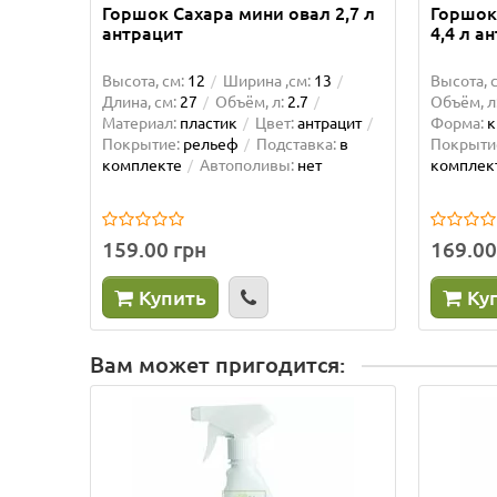
Горшок Сахара мини овал 2,7 л
Горшок
антрацит
4,4 л а
Высота, см:
12
Ширина ,см:
13
Высота, 
Длина, см:
27
Объём, л:
2.7
Объём, л
Материал:
пластик
Цвет:
антрацит
Форма:
к
Покрытие:
рельеф
Подставка:
в
Покрыти
комплекте
Автополивы:
нет
комплек
159.00 грн
169.00
Купить
Ку
Вам может пригодится: