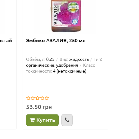
остай
Эмбико АЗАЛИЯ, 250 мл
МОХ сфа
Объём, л:
0.25
Вид:
жидкость
Тип:
Объём, л:
органические, удобрения
Класс
токсичности:
4 (нетоксичные)
53.50 грн
28.50 г
Купить
Куп