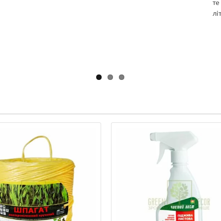
те
лі