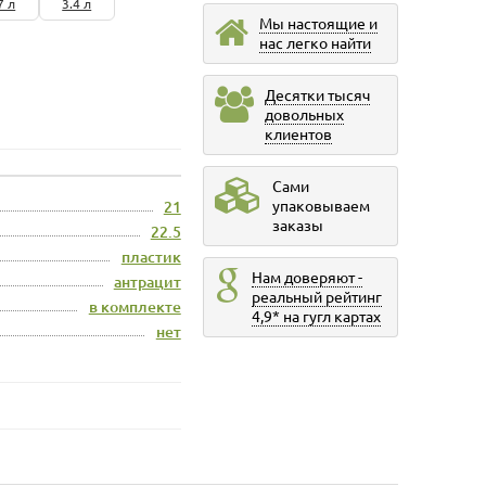
7 л
3.4 л
Мы настоящие и
нас легко найти
Десятки тысяч
довольных
клиентов
Сами
упаковываем
21
заказы
22.5
пластик
Нам доверяют -
антрацит
реальный рейтинг
в комплекте
4,9* на гугл картах
нет