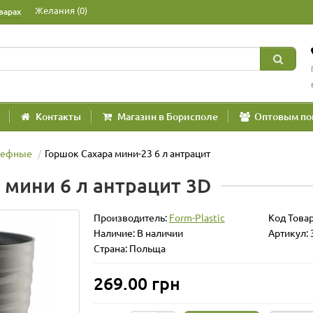
Желания (0)
варах
Контакты
Магазин в Борисполе
Оптовым по
ьефные
Горшок Сахара мини-23 6 л антрацит
 мини 6 л антрацит 3D
Производитель:
Form-Plastic
Код Това
Наличие: В наличии
Артикул: 
Страна: Польща
269.00 грн