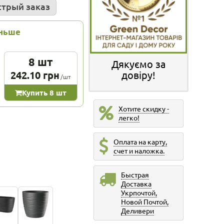
трый заказ
еньше
8 шт
Дякуємо за
242.10 грн
довіру!
/шт
Купить 8 шт
Хотите скидку -
легко!
Оплата на карту,
счет и наложка.
Быстрая
Доставка
Укрпочтой,
Новой Почтой,
Деливери