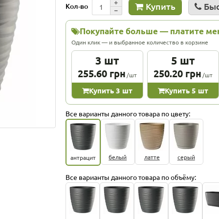
Купить
Быс
Кол-во
Покупайте больше — платите м
Один клик — и выбранное количество в корзине
3 шт
5 шт
255.60 грн
250.20 грн
/шт
/шт
Купить 3 шт
Купить 5 шт
Все варианты данного товара по цвету:
белый
латте
серый
антрацит
Все варианты данного товара по объёму: