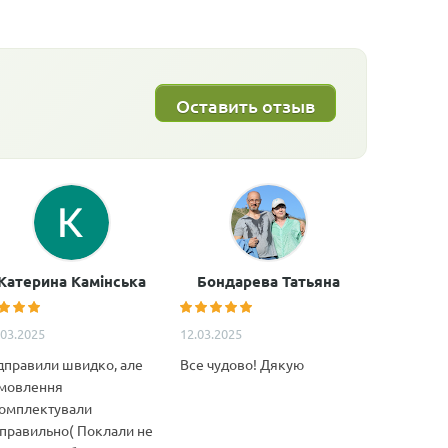
Оставить отзыв
Катерина Камінська
Бондарева Татьяна
Анатол
.03.2025
12.03.2025
11.02.2025
дправили швидко, але
Все чудово! Дякую
Дуже якіс
мовлення
декілька м
омплектували
Особливо 
правильно( Поклали не
якість това