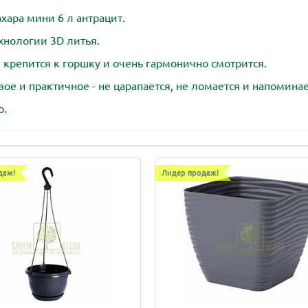
ара мини 6 л антрацит.
хнологии 3D литья.
 крепится к горшку и очень гармонично смотрится.
е и практичное - не царапается, не ломается и напоминае
р.
даж!
Лидер продаж!