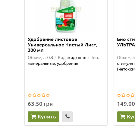
Удобрение листовое
Био ст
Универсальное Чистый Лист,
УЛЬТРА
300 мл
Объём, л:
0.3
Вид:
жидкость
Тип:
Объём, л
минеральные, удобрения
стимуля
(нетокси
63.50 грн
149.00
Купить
Ку