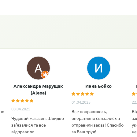
Александра Марущак
Инна Бойко
(Alexa)
01.04.2025
22
08.04.2025
но
Все понравилось,
Ві
Чудовий магазин. Швидко
оперативно связались и
за
зв'язалися та все
отправили заказ! Спасибо
ук
відправили.
за Ваш труд!
не