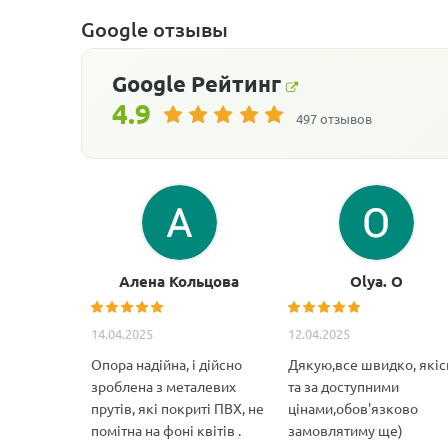
Google отзывы
Google
Рейтинг
4.9
497 отзывов
Алена Кольцова
Olya. O
14.04.2025
12.04.2025
Опора надійна, і дійсно
Дякую,все швидко, якіс
зроблена з металевих
та за доступними
прутів, які покриті ПВХ, не
цінами,обов'язково
помітна на фоні квітів .
замовлятиму ще)