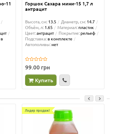
ро-11
Горшок Сахара мини-15 1,7 л
75.00 г
антрацит
Куп
Высота, см:
13.5
Диаметр, см:
14.7
Объём, л:
1.65
Материал:
пластик
цит
Цвет:
антрацит
Покрытие:
рельеф
в
Подставка:
в комплекте
Автополивы:
нет
99.00 грн
Купить
Лидер продаж!
Лидер прод