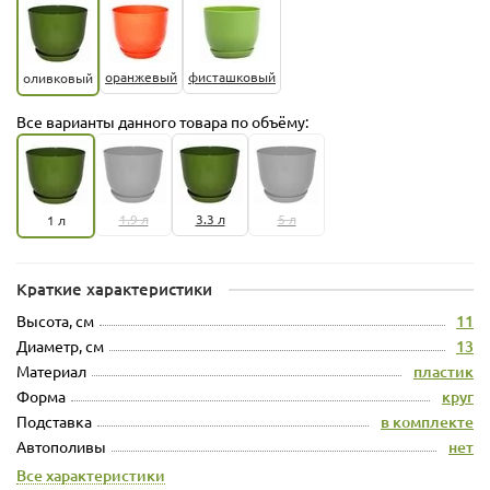
оранжевый
фисташковый
оливковый
Все варианты данного товара по объёму:
1.9 л
3.3 л
5 л
1 л
Краткие характеристики
Высота, см
11
Диаметр, см
13
Материал
пластик
Форма
круг
Подставка
в комплекте
Автополивы
нет
Все характеристики