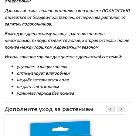
отверстиями.
Данная система - аналог автополива ипозволяет ПОЛНОСТЬЮ
отказаться от блюдец-подставочек, от перелива растения, от
залитых подоконников.
Благодаря дренажному вазону - растение по мере
необходимости подпитывается водой, которая осталась после
полива между горшком и дренажным вазоном.
Использование горшка для цветов с дренажной системой:
улучшает аэрацию почвы
оптимизирует влагообмен
не даёт застаиваться воде
не даёт гнить корням
удлиняет период без полива
Дополните уход за растением