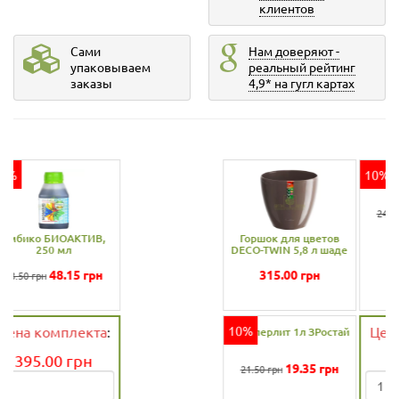
клиентов
Сами
Нам доверяют -
упаковываем
реальный рейтинг
заказы
4,9* на гугл картах
10%
Дренаж MINI 1 л
ЗРостай
22.05
грн
24.50 грн
Горшок для цветов
DECO-TWIN 5,8 л шаде
315.00
грн
10%
Цена комплекта
:
356.00
грн
Агроперлит 1л ЗРостай