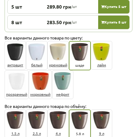
5 шт
289.80 грн
/шт
Купить 5 шт
8 шт
283.50 грн
/шт
Купить 8 шт
Все варианты данного товара по цвету:
антрацит
белый
кремовый
лайм
шаде
прозрачный
морковный
нефрит
Все варианты данного товара по объёму:
1.5 л
2.5 л
4 л
9 л
5.8 л