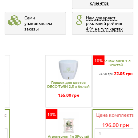
клиентов
Сами
Нам доверяют -
упаковываем
реальный рейтинг
заказы
4,9* на гугл картах
10%
Горшок для цветов
Дренаж MINI 1 л
DECO-TWIN 2,5 л белый
ЗРостай
155.00
грн
22.05
грн
24.50 грн
10%
Цена комплекта
:
196.00
грн
Агроперлит 1л ЗРостай