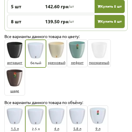
5 шт
142.60 грн
/шт
Купить 5 шт
8 шт
139.50 грн
/шт
Купить 8 шт
Все варианты данного товара по цвету:
антрацит
кремовый
нефрит
прозрачный
белый
шаде
Все варианты данного товара по объёму:
1.5 л
4 л
5.8 л
9 л
2.5 л