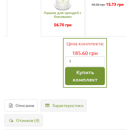
Горшок для орхидей с
Цитокининовая паста
боковыми
1,5 мл
отверстиями
прозрачный 2 л с
56.70
грн
15.73
грн
18.50 грн
подставкой
Цена комплекта
:
185.60
грн
Купить
комплект
Описание
Характеристики
Отзывов (4)