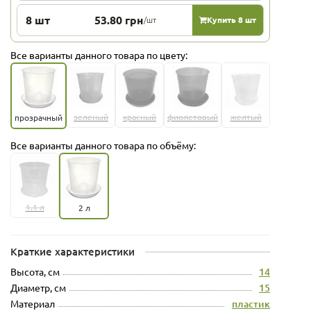
8 шт
53.80 грн
/шт
Купить 8 шт
Все варианты данного товара по цвету:
зеленый
красный
фиолетовый
желтый
прозрачный
Все варианты данного товара по объёму:
1.1 л
2 л
Краткие характеристики
Высота, см
14
Диаметр, см
15
Материал
пластик