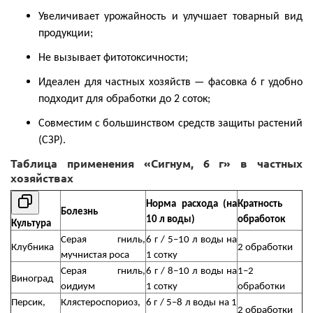
Увеличивает урожайность и улучшает товарный вид
продукции;
Не вызывает фитотоксичности;
Идеален для частных хозяйств — фасовка 6 г удобно
подходит для обработки до 2 соток;
Совместим с большинством средств защиты растений
(СЗР).
Таблица применения «Сигнум, 6 г» в частных
хозяйствах
Норма расхода (на
Кратность
Болезнь
10 л воды)
обработок
Культура
Серая гниль,
6 г / 5–10 л воды на
Клубника
2 обработки
мучнистая роса
1 сотку
Серая гниль,
6 г / 8–10 л воды на
1–2
Виноград
оидиум
1 сотку
обработки
Персик,
Клястероспориоз,
6 г / 5–8 л воды на 1
2 обработки