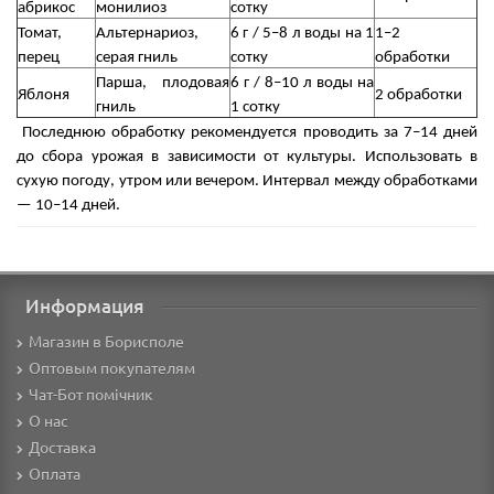
абрикос
монилиоз
сотку
Томат,
Альтернариоз,
6 г / 5–8 л воды на 1
1–2
перец
серая гниль
сотку
обработки
Парша, плодовая
6 г / 8–10 л воды на
Яблоня
2 обработки
гниль
1 сотку
️ Последнюю обработку рекомендуется проводить за 7–14 дней
до сбора урожая в зависимости от культуры. Использовать в
сухую погоду, утром или вечером. Интервал между обработками
— 10–14 дней.
Информация
Магазин в Борисполе
Оптовым покупателям
Чат-Бот помічник
О нас
Доставка
Оплата