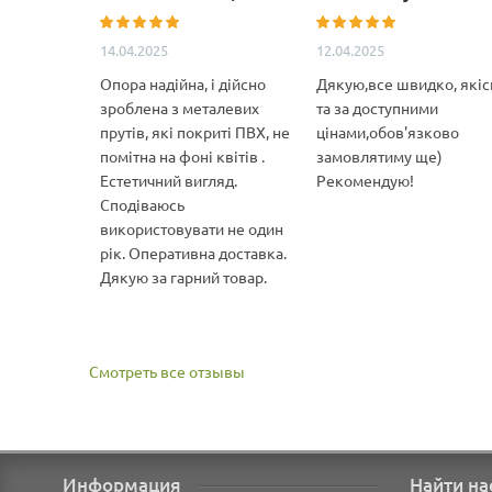
14.04.2025
12.04.2025
Опора надійна, і дійсно
Дякую,все швидко, якіс
зроблена з металевих
та за доступними
прутів, які покриті ПВХ, не
цінами,обов'язково
помітна на фоні квітів .
замовлятиму ще)
Естетичний вигляд.
Рекомендую!
Сподіваюсь
використовувати не один
рік. Оперативна доставка.
Дякую за гарний товар.
Смотреть все отзывы
Информация
Найти на