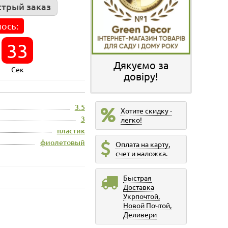
трый заказ
ось:
33
Дякуємо за
Сек
довіру!
3.5
Хотите скидку -
3
легко!
пластик
фиолетовый
Оплата на карту,
счет и наложка.
Быстрая
Доставка
Укрпочтой,
Новой Почтой,
Деливери