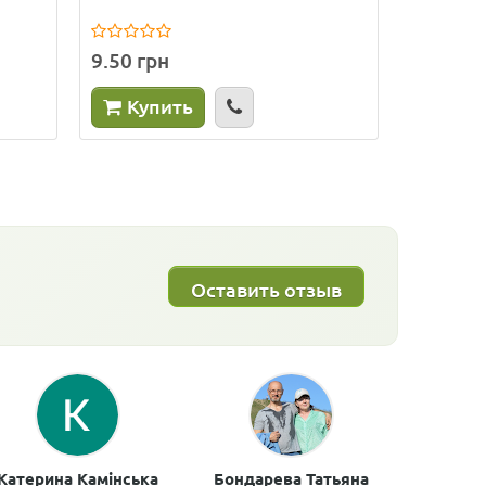
9.50 грн
7.50 гр
Купить
Куп
Оставить отзыв
Катерина Камінська
Бондарева Татьяна
Анатол