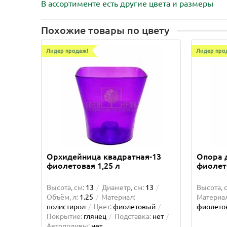
В ассортименте есть другие цвета и размеры
Похожие товары по цвету
Лидер продаж!
Лидер про
Орхидейница квадратная-13
Опора 
фиолетовая 1,25 л
фиолет
Высота, см:
13
Диаметр, см:
13
Высота, 
Объём, л:
1.25
Материал:
Материал
полистирол
Цвет:
фиолетовый
фиолето
Покрытие:
глянец
Подставка:
нет
Автополивы:
нет