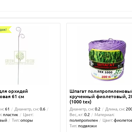
даж!
для орхидей
Шпагат полипропиленовы
овая 61 см
крученный фиолетовый, 2
(1000 tex)
см:
61
Диаметр, см:
0.6
Диаметр, см:
0.2
Длина, см:
20
:
пластик
Цвет:
Вес, кг:
0.2
Материал:
вый
Тип:
опоры
полипропилен
Цвет:
фиолето
Тип:
подвязки