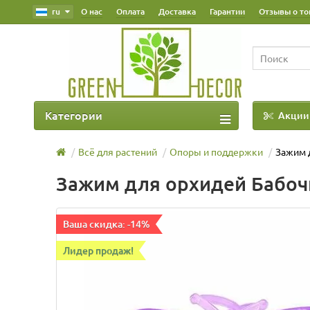
ru
О нас
Оплата
Доставка
Гарантии
Отзывы о то
Категории
Акции
Наш Блог
Всё для растений
Опоры и поддержки
Зажим 
Зажим для орхидей Бабоч
Ваша скидка: -14%
Лидер продаж!