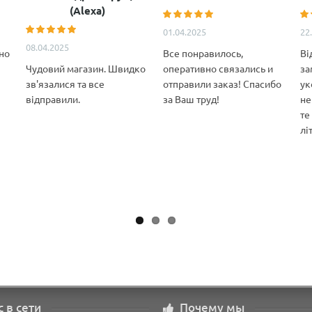
(Alexa)
01.04.2025
22
08.04.2025
но
Все понравилось,
Ві
Чудовий магазин. Швидко
оперативно связались и
за
зв'язалися та все
отправили заказ! Спасибо
ук
відправили.
за Ваш труд!
не
те
лі
с в сети
Почему мы