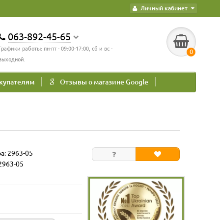
Личный кабинет
063-892-45-65
Графики работы: пн-пт - 09:00-17:00, сб и вс -
0
выходной.
купателям
Отзывы о магазине Google
ра:
2963-05
2963-05