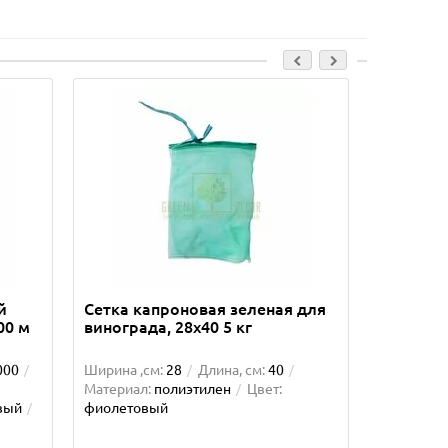
Лидер прод
й
Сетка капроновая зеленая для
Зажим д
00 м
винограда, 28х40 5 кг
фиолет
000
Ширина ,см:
28
Длина, см:
40
Высота, см
Материал:
полиэтилен
Цвет:
Длина, см:
вый
фиолетовый
Цвет:
фио