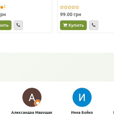
1
грн
99.00 грн
пить
Купить
Александра Марущак
Инна Бойко