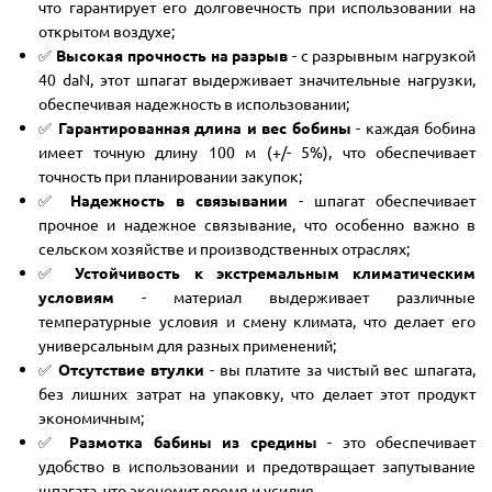
что гарантирует его долговечность при использовании на
открытом воздухе;
✅
Высокая прочность на разрыв
- с разрывным нагрузкой
40 daN, этот шпагат выдерживает значительные нагрузки,
обеспечивая надежность в использовании;
✅
Гарантированная длина и вес бобины
- каждая бобина
имеет точную длину 100 м (+/- 5%), что обеспечивает
точность при планировании закупок;
✅
Надежность в связывании
- шпагат обеспечивает
прочное и надежное связывание, что особенно важно в
сельском хозяйстве и производственных отраслях;
✅
Устойчивость к экстремальным климатическим
условиям
- материал выдерживает различные
температурные условия и смену климата, что делает его
универсальным для разных применений;
✅
Отсутствие втулки
- вы платите за чистый вес шпагата,
без лишних затрат на упаковку, что делает этот продукт
экономичным;
✅
Размотка бабины из средины
- это обеспечивает
удобство в использовании и предотвращает запутывание
шпагата, что экономит время и усилия.